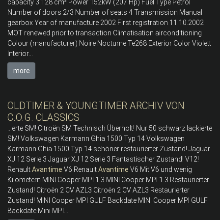
capacity 3.128 cm³ Power 152kW (207 Hp) Fuel Type Petrol
Number of doors 2/3 Number of seats 4 Transmission Manual
gearbox Year of manufacture 2002 First registration 11.10.2002
MOT renewed prior to transaction Climatisation airconditioning
Colour (manufacturer) Noire Nocturne Te268 Exterior Color Violett
Interior...
more
OLDTIMER & YOUNGTIMER ARCHIV VON
C.O.G. CLASSICS
...erte SM! Citroën SM Technisch Überholt! Nur 50 schwarz lackierte
SM! Volkswagen Karmann Ghia 1500 Typ 14 Volkswagen
Karmann Ghia 1500 Typ 14 schöner restaurierter Zustand! Jaguar
XJ 12 Serie 3 Jaguar XJ 12 Serie 3 Fantastischer Zustand! V12!
Renault
Avantime
V6 Renault
Avantime
V6 Mit V6 und wenig
Kilometern MINI Cooper MPI 1.3 MINI Cooper MPI 1.3 Restaurierter
Zustand! Citroën 2 CV AZL3 Citroën 2 CV AZL3 Restaurierter
Zustand! MINI Cooper MPI GULF Backdate MINI Cooper MPI GULF
Backdate Mini MPI...