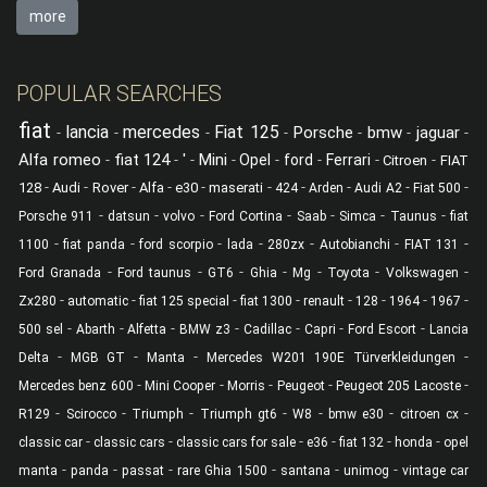
more
POPULAR SEARCHES
fiat
lancia
mercedes
Fiat 125
Porsche
bmw
jaguar
-
-
-
-
-
-
-
Alfa romeo
fiat 124
'
Mini
-
-
-
-
Opel
-
ford
-
Ferrari
-
-
Citroen
FIAT
-
-
-
-
-
-
-
-
-
-
128
Audi
Rover
Alfa
e30
maserati
424
Arden
Audi A2
Fiat 500
-
-
-
-
-
-
-
Porsche 911
datsun
volvo
Ford Cortina
Saab
Simca
Taunus
fiat
-
-
-
-
-
-
-
1100
fiat panda
ford scorpio
lada
280zx
Autobianchi
FIAT 131
-
-
-
-
-
-
-
Ford Granada
Ford taunus
GT6
Ghia
Mg
Toyota
Volkswagen
-
-
-
-
-
-
-
-
Zx280
automatic
fiat 125 special
fiat 1300
renault
128
1964
1967
-
-
-
-
-
-
-
500 sel
Abarth
Alfetta
BMW z3
Cadillac
Capri
Ford Escort
Lancia
-
-
-
-
Delta
MGB GT
Manta
Mercedes W201 190E Türverkleidungen
-
-
-
-
-
Mercedes benz 600
Mini Cooper
Morris
Peugeot
Peugeot 205 Lacoste
-
-
-
-
-
-
-
R129
Scirocco
Triumph
Triumph gt6
W8
bmw e30
citroen cx
-
-
-
-
-
-
classic car
classic cars
classic cars for sale
e36
fiat 132
honda
opel
-
-
-
-
-
-
manta
panda
passat
rare Ghia 1500
santana
unimog
vintage car