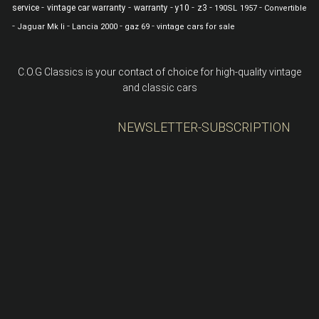
-
-
-
-
-
-
service
vintage car warranty
warranty
y10
z3
190SL 1957
Convertible
-
-
-
-
Jaguar Mk Ii
Lancia 2000
gaz 69
vintage cars for sale
C.O.G Classics is your contact of choice for high-quality vintage
and classic cars
NEWSLETTER-SUBSCRIPTION