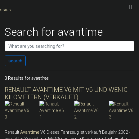
Search for avantime
search
3 Results for
avantime
:
RENAULT AVANTIME V6 MIT V6 UND WENIG
KILOMETERN (VERKAUFT)
Renault
Avantime
V6 Dieses Fahrzeug ist verkauft Baujahr 2002 -
ein echter Youngtimer Mit V6 und wenig Kilometern Technische