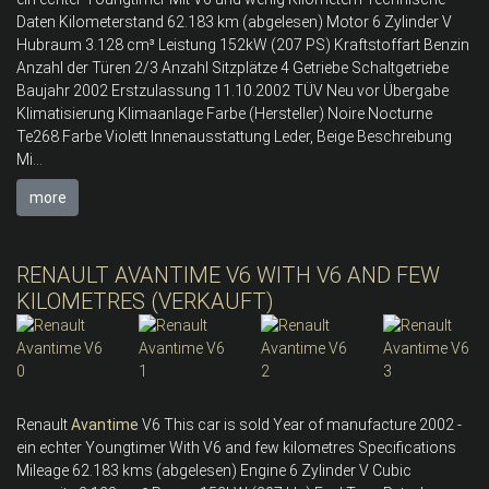
Daten Kilometerstand 62.183 km (abgelesen) Motor 6 Zylinder V
Hubraum 3.128 cm³ Leistung 152kW (207 PS) Kraftstoffart Benzin
Anzahl der Türen 2/3 Anzahl Sitzplätze 4 Getriebe Schaltgetriebe
Baujahr 2002 Erstzulassung 11.10.2002 TÜV Neu vor Übergabe
Klimatisierung Klimaanlage Farbe (Hersteller) Noire Nocturne
Te268 Farbe Violett Innenausstattung Leder, Beige Beschreibung
Mi...
more
RENAULT AVANTIME V6 WITH V6 AND FEW
KILOMETRES (VERKAUFT)
Renault
Avantime
V6 This car is sold Year of manufacture 2002 -
ein echter Youngtimer With V6 and few kilometres Specifications
Mileage 62.183 kms (abgelesen) Engine 6 Zylinder V Cubic