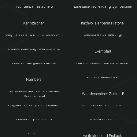
PORSCHE 911 2.7 G-MODELL
BENELLI 900 SEI
Wunderbar restauriert!
Eine italienische Klang-Symphonie!
MG MGA
INNOCENTI MINI TRAVELLER
Wunderschöner Roadster mit H-
Wunderbarer Zustand mit
Kennzeichen!
nachvollziehbarer Historie!
BMW Z3 M COUPÉ
JAGUAR XJS 6.0 V12 COUPÉ
Originalzustand mit nur 66.000km!
Deutsche Auslieferung!
PORSCHE 911 SC 3.0
JAGUAR DAIMLER DOUBLE SIX
Wunderschönes restauriertes
Wundervoller originaler Zustand!
Exemplar!
ALFA ROMEO 2000 BERLINA
PORSCHE 996 CARRERA
Platz für die ganze Familie!
Auf den Spuren von Uwe Alzen!
MERCEDES-BENZ 280 SL
FORD MUSTANG MACH 1
Perfekt restauriert und Matching
Golden Muscle Car!
FIAT 500 ABARTH 695
Numbers!
VOLKSWAGEN KARMANN
BIPOSTO
GHIA 1600 L
Der kleinste und kraftvollste aller
Wunderschöner Zustand!
Sportwagen!
FIAT 116 BERLINA 1300
AUSTIN COOPER 998 MKI
Unglaublich originaler Zustand!
Restauriert und sehr selten!
ALFA ROMEO 1750 BERLINA
VOLKSWAGEN SCIROCCO GT
Erstklassiger Zustand!
Nur 34.000 km!
MASERATI 224
MG MGA 1500 ROADSTER
Scheckheft gepflegt und
verkauft
weitestgehend Erstlack!