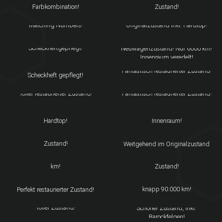
Farbkombination!
Zustand!
MASERATI MEXICO
MERCEDES-BENZ 380 SL R107
Matching Numbers!
Originalzustand inkl. Hardtop!
INEOS GRENADIER
BMW Z3 COUPE
TRAILMASTER
Scheckheftgepflegt!
Neuwagenzustand! Nur 6000 km!
ALFA ROMEO SPIDER 1.6
Innenraum veredelt!
JAGUAR XK 150 DHC
Technisch sehr guter Zustand!
Fantastisch restaurierter Zustand!
Scheckheft gepflegt!
FIAT 500L
TRIUMPH TR4
Toller restaurierter Zustand!
Fantastisch restaurierter Zustand!
MERCEDES-BENZ SL 500 R107
MINI COOPER MPI
Hervorragend dokumentiert, inkl.
Restaurierter Zustand! Originaler
Hardtop!
Innenraum!
LANCIA FLAMINIA 2.8/3C
MERCEDES-BENZ CL 420 C140
TOURING GT
Scheckheft gepflegt! Toller
Zustand!
Weitgehend im Originalzustand
ALFA ROMEO 75 1.8
SIMCA ABARTH 1300 GT
Neuwagenqualität mit nur 4000
Oldie Rennwagen in restauriertem
km!
Zustand!
MERCEDES-BENZ 219
LANCIA FULVIA
PONTON
Fantastischer Originalzustand mit
MERCEDES-BENZ 280 SE
knapp 90.000 km!
Perfekt restaurierter Zustand!
MG MGA 1500 ROADSTER
W116
Toller Zustand!
Schöner Zustand, inkl.
BMW Z3 M S54
Barockfelgen!
AUDI COUPÉ GT (B2)