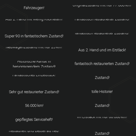
Einer von 269 gebauten
Originalzustand mit nur 77.000 km!
Fahrzeugen!
AUDI A2 1.4 TDI S-LINE
GLAS 1700 GT COUPE
Aus 2. Hand mit wenig Kilometern!
Fantastisch restaurierter Zustand!
PORSCHE 356 B/T5 1600
AUSTIN HEALEY 100/6 BN6
SUPER 90
fantastisch restaurierter Zustand!
Super 90 in fantastischem Zustand!
MERCEDES-BENZ 220 W124
MINI COOPER MPI
CABRIO
Neuwagenzustand mit nur 25 km!
SIATA DAINA GRAND SPORT
Aus 2. Hand und im Erstlack!
FIAT 1100 TV GHIA COUPE
BARCHETTA
1 von 6 gebauten Fahrzeugen im
Historische Rarität in
fantastisch restaurierten Zustand!
VOLVO P1800 ES
hervorragendem Zustand!
FIAT 1100 TV SERIES 1 COUPÉ
"Schneewittchensarg" in tollem
Fantastisches Einzelstück!
Zustand!
PORSCHE 911 G-MODELL SC
VOLVO P1800 S
TARGA
Hervorragend dokumentiert und
tolle Historie!
Sehr gut restaurierter Zustand!
NISSAN 280 ZX T
FIAT MULTIPLA 600 D
Im Originalzustand mit echten
Van Klassiker im fantastischen
56.000 km!
Zustand!
BMW M3 CSL
BMW 320 E36 CABRIO
fantastischer Zustand und
im Erstlack mit nur 60.000 km!
gepflegtes Serviceheft!
MINI COOPER MPI
OPEL REKORD 1900 L
Neu restauriert, fantastischer
Restauriert und besser als neu!
Zustand!