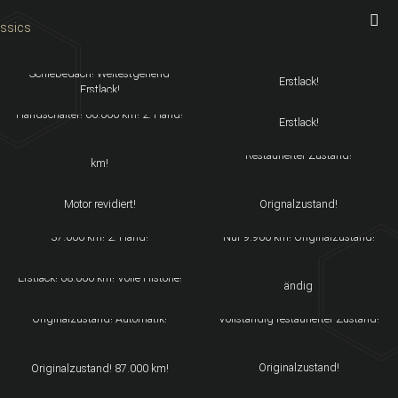
BMW 323 TI E36
VOLKSWAGEN GOLF GTI 16V
M-Paket! Sehr gute Ausstattung!
39.000 km! Scheckheft gepflegt!
Schiebedach! Weitestgehend
Erstlack!
LANCIA KAPPA 2.0
Erstlack!
MASERATI 4200 GT
Originalzustand! Weitestgehend im
Handschalter! 66.000 km! 2. Hand!
Erstlack!
JAGUAR XKR
ALFA ROMEO 2600 BERLINA
Erstlack! Scheckheft! Nur 50.000
Restaurierter Zustand!
km!
CITROËN DS 23 PALLAS
FIAT PANDA YOUNG TYP 141
Weitestgehend Im Originalzustand!
Nur 8900 km! Erstlack! Absoluter
Motor revidiert!
Orignalzustand!
BMW Z3 1.8
BMW M3 E36 3.2
37.000 km! 2. Hand!
Nur 9.900 km! Originalzustand!
PORSCHE 914 6
PORSCHE 964 CARRERA 4
Vollständig restaurierter Zustand!
Erstlack! 68.000 km! Volle Historie!
ändig
BMW 1800 AUTOMATIK
MINI 1001 INNOCENTI
Originalzustand! Automatik!
Vollständig restaurierter Zustand!
FIAT CINQUECENTO
RENAULT TWINGO
SPORTING
94.000 km! Erstlack!
Originalzustand!
Originalzustand! 87.000 km!
BMW Z1
MERCEDES-BENZ SL 280 R129
Originalzustand! 87.000 km!
Lückenlose Historie!