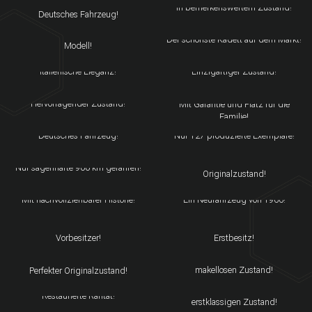
CONVERTIBLE
In bemerkenswertem Zustand!
Deutsches Fahrzeug!
MASERATI 424
OPEL KADETT B COUPÉ F
Das letzte und seltenste Biturbo-
Der schönste Kadett auf dem Markt!
Modell!
LANCIA FULVIA GT
FIAT DINO 2000 COUPÉ
Italienische Eleganz!
Einzigartiger Zustand!
ROVER P6 2000 TC
MERCEDES-BENZ SL 380 R107
LIMOUSINE
Hervorragender Zustand!
Mit Garantie und Platz für die
Familie!
VW-PORSCHE 914 2.0 / 47
FIAT 1100 TV 103 CABRIO
Deutsches Fahrzeug!
Nur 127 produzierte Exemplare!
FIAT 600 MULTIPLA KLEINBUS
ARTEGA GT COUPÉ
In einem wunderbaren
Nur sagenhafte 900 km gefahren!
Originalzustand!
FIAT 1100 SPECIALE 103G
FIAT 124 A BERLINA
Mit nachvollziehbarer Historie!
Ein Neufahrzeug von 1966!
LANCIA FULVIA 2C
OPEL MANTA B COUPÉ
Im Originallack mit nur einem
Ein deutsches Fahrzeug aus
Vorbesitzer!
Erstbesitz!
JAGUAR XJS V12 5.3
BMW 325 I E30 TOURING
CONVERTIBLE
Erstklassiger Touring in einem
makellosen Zustand!
Perfekter Originalzustand!
BMW 325 I E30 TOURING
FIAT 500L (LUXUS)
Ein wundervolles Exemplar im
Restaurierte Rarität!
erstklassigen Zustand!
ALFA ROMEO ES30 SZ
BMW Z3 M COUPÉ