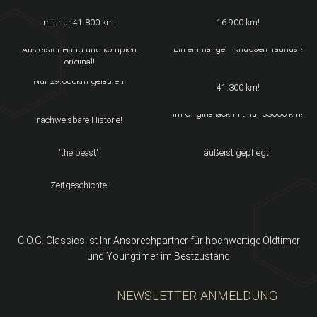
Deutsches Fahrzeug aus 1. Hand
1. Hand und Erstlack mit nur
BMW 525 E12 LIMOUSINE
mit nur 41.800 km!
16.900 km!
FORD TAUNUS XL 1300
1976
Ein einmaliger "Knudsen-Taunus"!
Aus erster Hand und komplett
LANCIA BETA 1600 BERLINA
original!
FERRARI 456 GTA
Mit nur 1 Vorbesitzer und erst
Nur 29.000km gelaufen!
41.300 km!
MASERATI 422 LIMOUSINE
AUDI 80 L
Original Lackierung und
Im Originallack mit nur 33000 km!
nachweisbare Historie!
ALFA ROMEO ES30 RZ
BMW 325 I E30 CABRIO
Besser bekannt als "il Mostro" oder
Nachweisbarer Kilometerstand und
"the beast"!
äußerst gepflegt!
ALFA ROMEO SUD TI
Ein wunderbares Stück
Zeitgeschichte!
C.O.G. Classics ist Ihr Ansprechpartner für hochwertige Oldtimer
und Youngtimer im Bestzustand
NEWSLETTER-ANMELDUNG