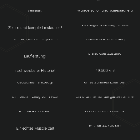
FORD MUSTANG V GT
JAGUAR E-TYPE SERIE1
Verkauft!
Wunderschön und vollrestauriert!
MERCEDES-BENZ 230 SL
LANCIA 2000 I.E. BERLINA
PAGODE
Vorwiegend im Originallack!
Zeitlos und komplett restauriert!
FIAT 1100 INDUSTRIALE
LANCIA 2000 PF COUPÉ
Nur für zwei Jahre gebaut!
Schweizer Auslieferung!
FIAT 128 BERLINA A
OLDSMOBILE TORONADO
Originales Fahrzeug mit 24.000km
Grandioser Zustand!
Laufleistung!
FIAT 128 BERLINA
MERCEDES-BENZ CE 300 - 24V
Mit nur 17800km und
Jahreswagenzustand mit nur
nachweisbarer Historie!
49.500 km!
BMW 325 E30 CABRIO
JENSEN INTERCEPTOR MK3
deutsches Fahrzeug!
unrestauriertes Exemplar
FIAT 2300 LUSSO
ALFA ROMEO 2000 BERLINA
Ein Neufahrzeug von 1963!
Ein Oldtimer für die ganze Familie!
PORSCHE 924
MERCEDES-BENZ SL 280 R107
Mit nur 42.720 km!
Phenomenaler Zustand!
CHEVROLET CHEVELLE
BMW Z3 M ROADSTER
MALIBU SS
Mit nur 22.700 km!
Ein echtes Muscle Car!
ALFA ROMEO GT 1300 JUNIOR
MERCEDES-BENZ 190 SL
Bertone Coupé
Ein toller Wagen!