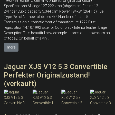
1992 - ein echter Oldtimer Wonderful original condition!
Specifications Mileage 127.222 kms (abgelesen) Engine 12-
Zylinder Cubic capacity 5.344 cm³ Power 194kW (264 Hp) Fuel
Type Petrol Number of doors 4/5 Number of seats 5
Transmission automatic Year of manufacture 1992 First
registration 14.10.1992 Exterior Color black Interior leather, beige
Description This beautiful new example adorns our showroom as
of today. On behalf of a vin...
more
Jaguar XJS V12 5.3 Convertible
Perfekter Originalzustand!
(verkauft)