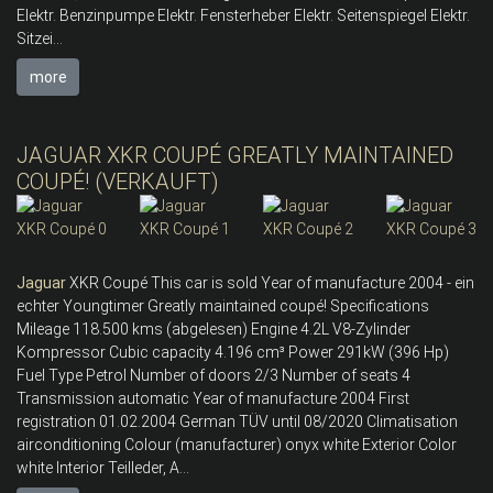
Elektr. Benzinpumpe Elektr. Fensterheber Elektr. Seitenspiegel Elektr.
Sitzei...
more
JAGUAR XKR COUPÉ GREATLY MAINTAINED
COUPÉ! (VERKAUFT)
Jaguar
XKR Coupé This car is sold Year of manufacture 2004 - ein
echter Youngtimer Greatly maintained coupé! Specifications
Mileage 118.500 kms (abgelesen) Engine 4.2L V8-Zylinder
Kompressor Cubic capacity 4.196 cm³ Power 291kW (396 Hp)
Fuel Type Petrol Number of doors 2/3 Number of seats 4
Transmission automatic Year of manufacture 2004 First
registration 01.02.2004 German TÜV until 08/2020 Climatisation
airconditioning Colour (manufacturer) onyx white Exterior Color
white Interior Teilleder, A...