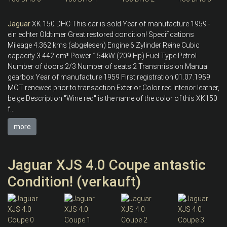
Jaguar
XK 150 DHC This car is sold Year of manufacture 1959 -
ein echter Oldtimer Great restored condition! Specifications
Mileage 4.362 kms (abgelesen) Engine 6 Zylinder Reihe Cubic
capacity 3.442 cm³ Power 154kW (209 Hp) Fuel Type Petrol
Number of doors 2/3 Number of seats 2 Transmission Manual
gearbox Year of manufacture 1959 First registration 01.07.1959
MOT renewed prior to transaction Exterior Color red Interior leather,
beige Description "Wine red" is the name of the color of this XK150
f...
more
Jaguar XJS 4.0 Coupe antastic
Condition! (verkauft)