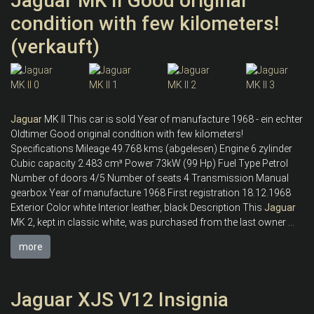
Jaguar MK II Good original
condition with few kilometers!
(verkauft)
Jaguar
MK II This car is sold Year of manufacture 1968 - ein echter
Oldtimer Good original condition with few kilometers!
Specifications Mileage 49.768 kms (abgelesen) Engine 6 zylinder
Cubic capacity 2.483 cm³ Power 73kW (99 Hp) Fuel Type Petrol
Number of doors 4/5 Number of seats 4 Transmission Manual
gearbox Year of manufacture 1968 First registration 18.12.1968
Exterior Color white Interior leather, black Description This
Jaguar
MK 2, kept in classic white, was purchased from the last owner ...
more
Jaguar XJS V12 Insignia