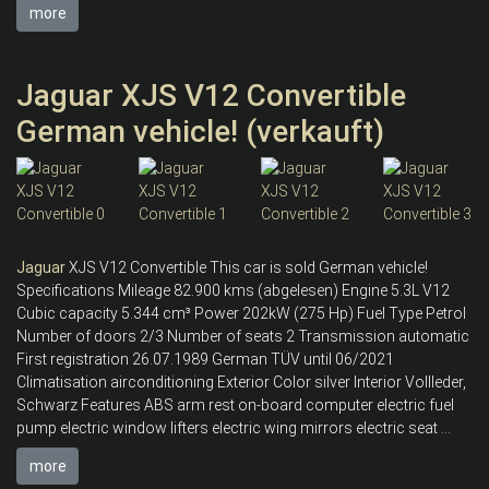
more
Jaguar XJS V12 Convertible
German vehicle! (verkauft)
Jaguar
XJS V12 Convertible This car is sold German vehicle!
Specifications Mileage 82.900 kms (abgelesen) Engine 5.3L V12
Cubic capacity 5.344 cm³ Power 202kW (275 Hp) Fuel Type Petrol
Number of doors 2/3 Number of seats 2 Transmission automatic
First registration 26.07.1989 German TÜV until 06/2021
Climatisation airconditioning Exterior Color silver Interior Vollleder,
Schwarz Features ABS arm rest on-board computer electric fuel
pump electric window lifters electric wing mirrors electric seat ...
more