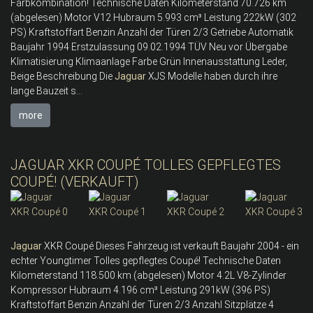
Farbkombination! Technische Daten Kilometerstand 70.726 km
(abgelesen) Motor V12 Hubraum 5.993 cm³ Leistung 222kW (302
PS) Kraftstoffart Benzin Anzahl der Türen 2/3 Getriebe Automatik
Baujahr 1994 Erstzulassung 09.02.1994 TÜV Neu vor Übergabe
Klimatisierung Klimaanlage Farbe Grün Innenausstattung Leder,
Beige Beschreibung Die
Jaguar
XJS Modelle haben durch ihre
lange Bauzeit s...
more
JAGUAR XKR COUPÉ TOLLES GEPFLEGTES
COUPÉ! (VERKAUFT)
Jaguar
XKR Coupé Dieses Fahrzeug ist verkauft Baujahr 2004 - ein
echter Youngtimer Tolles gepflegtes Coupé! Technische Daten
Kilometerstand 118.500 km (abgelesen) Motor 4.2L V8-Zylinder
Kompressor Hubraum 4.196 cm³ Leistung 291kW (396 PS)
Kraftstoffart Benzin Anzahl der Türen 2/3 Anzahl Sitzplätze 4