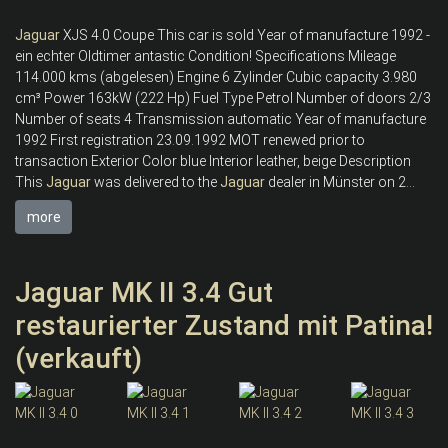
Jaguar
XJS 4.0 Coupe This car is sold Year of manufacture 1992 -
ein echter Oldtimer antastic Condition! Specifications Mileage
114.000 kms (abgelesen) Engine 6 Zylinder Cubic capacity 3.980
cm³ Power 163kW (222 Hp) Fuel Type Petrol Number of doors 2/3
Number of seats 4 Transmission automatic Year of manufacture
1992 First registration 23.09.1992 MOT renewed prior to
transaction Exterior Color blue Interior leather, beige Description
This
Jaguar
was delivered to the
Jaguar
dealer in Münster on 2...
more
Jaguar MK II 3.4 Gut
restaurierter Zustand mit Patina!
(verkauft)