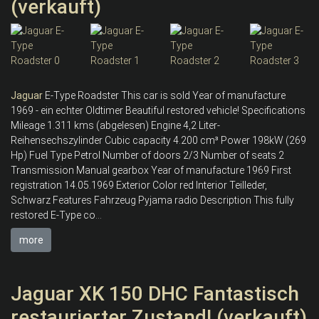
(verkauft)
Jaguar
E-Type Roadster This car is sold Year of manufacture
1969 - ein echter Oldtimer Beautiful restored vehicle! Specifications
Mileage 1.311 kms (abgelesen) Engine 4,2 Liter-
Reihensechszylinder Cubic capacity 4.200 cm³ Power 198kW (269
Hp) Fuel Type Petrol Number of doors 2/3 Number of seats 2
Transmission Manual gearbox Year of manufacture 1969 First
registration 14.05.1969 Exterior Color red Interior Teilleder,
Schwarz Features Fahrzeug Pyjama radio Description This fully
restored E-Type co...
more
Jaguar XK 150 DHC Fantastisch
restaurierter Zustand! (verkauft)