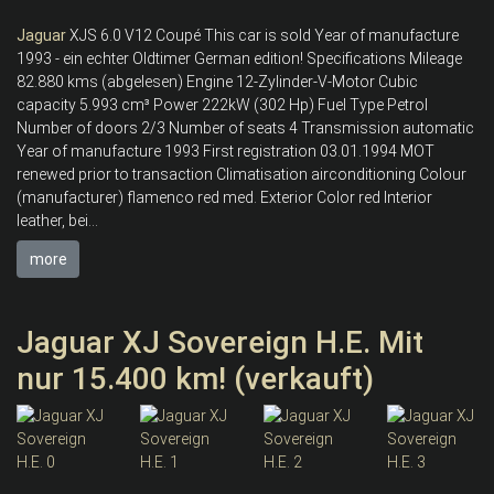
Jaguar
XJS 6.0 V12 Coupé This car is sold Year of manufacture
1993 - ein echter Oldtimer German edition! Specifications Mileage
82.880 kms (abgelesen) Engine 12-Zylinder-V-Motor Cubic
capacity 5.993 cm³ Power 222kW (302 Hp) Fuel Type Petrol
Number of doors 2/3 Number of seats 4 Transmission automatic
Year of manufacture 1993 First registration 03.01.1994 MOT
renewed prior to transaction Climatisation airconditioning Colour
(manufacturer) flamenco red med. Exterior Color red Interior
leather, bei...
more
Jaguar XJ Sovereign H.E. Mit
nur 15.400 km! (verkauft)