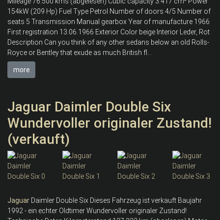
Mileage 76.500 kms (abgelesen) Cubic capacity 3.417 cm³ Power
154kW (209 Hp) Fuel Type Petrol Number of doors 4/5 Number of
seats 5 Transmission Manual gearbox Year of manufacture 1966
First registration 13.06.1966 Exterior Color beige Interior Leder, Rot
Description Can you think of any other sedans below an old Rolls-
Royce or Bentley that exude as much British fl...
more
Jaguar Daimler Double Six
Wundervoller originaler Zustand!
(verkauft)
Jaguar
Daimler Double Six Dieses Fahrzeug ist verkauft Baujahr
1992 - ein echter Oldtimer Wundervoller originaler Zustand!