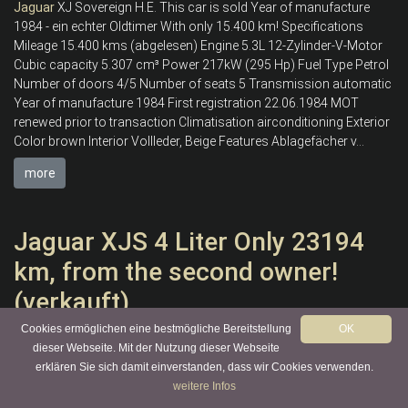
Jaguar
XJ Sovereign H.E. This car is sold Year of manufacture
1984 - ein echter Oldtimer With only 15.400 km! Specifications
Mileage 15.400 kms (abgelesen) Engine 5.3L 12-Zylinder-V-Motor
Cubic capacity 5.307 cm³ Power 217kW (295 Hp) Fuel Type Petrol
Number of doors 4/5 Number of seats 5 Transmission automatic
Year of manufacture 1984 First registration 22.06.1984 MOT
renewed prior to transaction Climatisation airconditioning Exterior
Color brown Interior Vollleder, Beige Features Ablagefächer v...
more
Jaguar XJS 4 Liter Only 23194
km, from the second owner!
(verkauft)
Cookies ermöglichen eine bestmögliche Bereitstellung
OK
dieser Webseite. Mit der Nutzung dieser Webseite
erklären Sie sich damit einverstanden, dass wir Cookies verwenden.
weitere Infos
Jaguar
XJS 4 Liter This car is sold Year of manufacture 1991 - ein