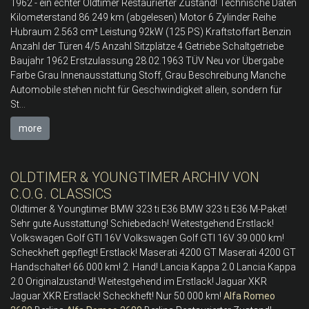
1962 - ein echter Oldtimer Restaurierter Zustand! Technische Daten
Kilometerstand 86.249 km (abgelesen) Motor 6 Zylinder Reihe
Hubraum 2.563 cm³ Leistung 92kW (125 PS) Kraftstoffart Benzin
Anzahl der Türen 4/5 Anzahl Sitzplätze 4 Getriebe Schaltgetriebe
Baujahr 1962 Erstzulassung 28.02.1963 TÜV Neu vor Übergabe
Farbe Grau Innenausstattung Stoff, Grau Beschreibung Manche
Automobile stehen nicht für Geschwindigkeit allein, sondern für
St...
more
OLDTIMER & YOUNGTIMER ARCHIV VON
C.O.G. CLASSICS
Oldtimer & Youngtimer BMW 323 ti E36 BMW 323 ti E36 M-Paket!
Sehr gute Ausstattung! Schiebedach! Weitestgehend Erstlack!
Volkswagen Golf GTI 16V Volkswagen Golf GTI 16V 39.000 km!
Scheckheft gepflegt! Erstlack! Maserati 4200 GT Maserati 4200 GT
Handschalter! 66.000 km! 2. Hand! Lancia Kappa 2.0 Lancia Kappa
2.0 Originalzustand! Weitestgehend im Erstlack! Jaguar XKR
Jaguar XKR Erstlack! Scheckheft! Nur 50.000 km!
Alfa
Romeo