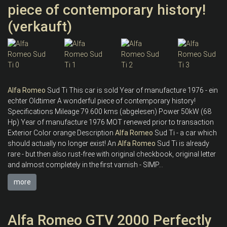
piece of contemporary history!
(verkauft)
Alfa
Romeo
Sud Ti This car is sold Year of manufacture 1976 - ein
echter Oldtimer A wonderful piece of contemporary history!
Specifications Mileage 79.600 kms (abgelesen) Power 50kW (68
Hp) Year of manufacture 1976 MOT renewed prior to transaction
Exterior Color orange Description
Alfa
Romeo
Sud Ti - a car which
should actually no longer exist! An
Alfa
Romeo
Sud Ti is already
rare - but then also rust-free with original checkbook, original letter
and almost completely in the first varnish - SIMP...
more
Alfa Romeo GTV 2000 Perfectly