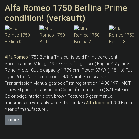
Alfa Romeo 1750 Berlina Prime
condition! (verkauft)
Alfa
Romeo
1750 Berlina This car is sold Prime condition!
Specifications Mileage 49.537 kms (abgelesen) Engine 4-Zylinder-
Reihenmotor Cubic capacity 1.779 cm³ Power 87kW (118 Hp) Fuel
Type Petrol Number of doors 4/5 Number of seats 5
Transmission Manual gearbox First registration 14.06.1971 MOT
renewed prior to transaction Colour (manufacturer) 821 Exterior
Color beige Interior cloth, brown Features 5 gear manual
transmission warranty wheel disc brakes
Alfa
Romeo
1750 Berlina
Year of manufacture...
more