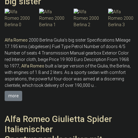
big sister
Alfa
Romeo
2000 Berlina Giulia's big sister Specifications Mileage
17.195 kms (abgelesen) Fuel Type Petrol Number of doors 4/5
Number of seats 4 Transmission Manual gearbox Exterior Color
red Interior cloth, beige Price 19.900 Euro Description From 1968
to 1977,
Alfa
Romeo
built a larger version of the Giulia, the Berlina,
with engines of 1.8 and 2 liters. As a sporty sedan with comfort
aspirations, the powerful four-door was aimed at a discerning
clientele, which took delivery of over 190,000 u...
more
Alfa Romeo Giulietta Spider
Italienischer