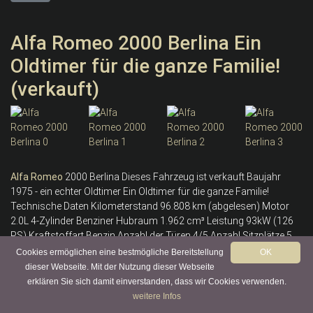
Alfa Romeo 2000 Berlina Ein
Oldtimer für die ganze Familie!
(verkauft)
Alfa
Romeo
2000 Berlina Dieses Fahrzeug ist verkauft Baujahr
1975 - ein echter Oldtimer Ein Oldtimer für die ganze Familie!
Technische Daten Kilometerstand 96.808 km (abgelesen) Motor
2.0L 4-Zylinder Benziner Hubraum 1.962 cm³ Leistung 93kW (126
PS) Kraftstoffart Benzin Anzahl der Türen 4/5 Anzahl Sitzplätze 5
Getriebe Schaltgetriebe Baujahr 1975 Erstzulassung 11.11.1975
Cookies ermöglichen eine bestmögliche Bereitstellung
OK
Farbe Blau Innenausstattung Leder, Beige Beschreibung Diese
dieser Webseite. Mit der Nutzung dieser Webseite
schicke 2000 Berlina wurde im Oktober 1975 von Herrn Gino
erklären Sie sich damit einverstanden, dass wir Cookies verwenden.
Lombardi...
weitere Infos