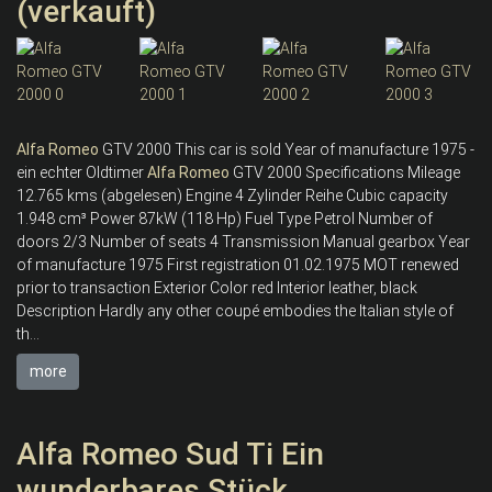
(verkauft)
Alfa
Romeo
GTV 2000 This car is sold Year of manufacture 1975 -
ein echter Oldtimer
Alfa
Romeo
GTV 2000 Specifications Mileage
12.765 kms (abgelesen) Engine 4 Zylinder Reihe Cubic capacity
1.948 cm³ Power 87kW (118 Hp) Fuel Type Petrol Number of
doors 2/3 Number of seats 4 Transmission Manual gearbox Year
of manufacture 1975 First registration 01.02.1975 MOT renewed
prior to transaction Exterior Color red Interior leather, black
Description Hardly any other coupé embodies the Italian style of
th...
more
Alfa Romeo Sud Ti Ein
wunderbares Stück