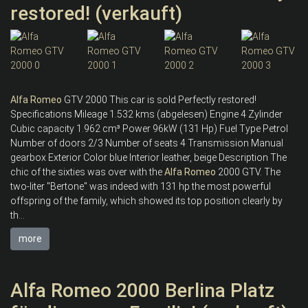
restored! (verkauft)
Alfa
Romeo
GTV 2000 This car is sold Perfectly restored!
Specifications Mileage 1.532 kms (abgelesen) Engine 4 Zylinder
Cubic capacity 1.962 cm³ Power 96kW (131 Hp) Fuel Type Petrol
Number of doors 2/3 Number of seats 4 Transmission Manual
gearbox Exterior Color blue Interior leather, beige Description The
chic of the sixties was over with the
Alfa
Romeo
2000 GTV. The
two-liter "Bertone" was indeed with 131 hp the most powerful
offspring of the family, which showed its top position clearly by
th...
more
Alfa Romeo 2000 Berlina Platz