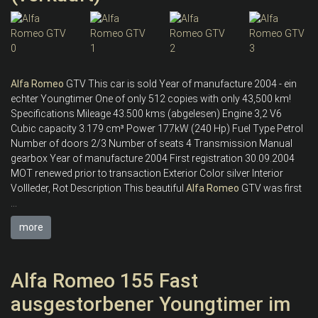
Alfa
Romeo
GTV This car is sold Year of manufacture 2004 - ein
echter Youngtimer One of only 512 copies with only 43,500 km!
Specifications Mileage 43.500 kms (abgelesen) Engine 3,2 V6
Cubic capacity 3.179 cm³ Power 177kW (240 Hp) Fuel Type Petrol
Number of doors 2/3 Number of seats 4 Transmission Manual
gearbox Year of manufacture 2004 First registration 30.09.2004
MOT renewed prior to transaction Exterior Color silver Interior
Vollleder, Rot Description This beautiful
Alfa
Romeo
GTV was first
...
more
Alfa Romeo 155 Fast
ausgestorbener Youngtimer im