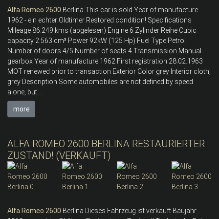
Alfa
Romeo
2600
Berlina This car is sold Year of manufacture
1962 - ein echter Oldtimer Restored condition! Specifications
Mileage 86.249 kms (abgelesen) Engine 6 Zylinder Reihe Cubic
capacity 2.563 cm³ Power 92kW (125 Hp) Fuel Type Petrol
Number of doors 4/5 Number of seats 4 Transmission Manual
gearbox Year of manufacture 1962 First registration 28.02.1963
MOT renewed prior to transaction Exterior Color grey Interior cloth,
grey Description Some automobiles are not defined by speed
alone, but ...
more
ALFA ROMEO 2600 BERLINA RESTAURIERTER
ZUSTAND! (VERKAUFT)
Alfa
Romeo
2600
Berlina Dieses Fahrzeug ist verkauft Baujahr