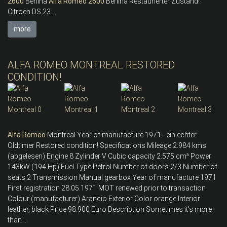
2600
Berlina
Alfa
Romeo
2600
Berlina Restaurierter Zustand!
Citroën DS 23...
more
ALFA ROMEO MONTREAL RESTORED
CONDITION!
Alfa
Romeo
Montreal Year of manufacture 1971 - ein echter
Oldtimer Restored condition! Specifications Mileage 2.984 kms
(abgelesen) Engine 8 Zylinder V Cubic capacity 2.575 cm³ Power
143kW (194 Hp) Fuel Type Petrol Number of doors 2/3 Number of
seats 2 Transmission Manual gearbox Year of manufacture 1971
First registration 28.05.1971 MOT renewed prior to transaction
Colour (manufacturer) Arancio Exterior Color orange Interior
leather, black Price 98.900 Euro Description Sometimes it's more
than ...