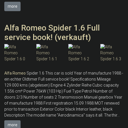
more
Alfa Romeo Spider 1.6 Full
service book! (verkauft)
Alfa
Romeo
Spider 1.6 This car is sold Year of manufacture 1988 -
ein echter Oldtimer Full service book! Specifications Mileage
129.000 kms (abgelesen) Engine 4 Zylinder Reihe Cubic capacity
1.556 cm³ Power 76kW (103 Hp) Fuel Type Petrol Number of
doors 2/3 Number of seats 2 Transmission Manual gearbox Year
of manufacture 1988 First registration 15.09.1988 MOT renewed
prior to transaction Exterior Color black Interior leather, black
Description The model name "Aerodinamica" says it all. The thir...
more