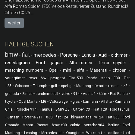
Alfa Romeo Spider 1750 Veloce Restaurierter Zustand! Rundheck!
Citroën CX 25 ...
weiter
HÄUFIGE SUCHEN
bmw
fiat
mercedes
Porsche
Lancia
Audi
oldtimer
-
-
-
-
-
-
-
resedagruen
Ford
jaguar
-
-
-
Alfa romeo
-
ferrari spyder
-
matching numbers
-
Opel
-
mini
-
alfa
-
Maserati
-
citroen
-
-
-
-
-
-
-
-
-
youngtimer
rover
Vw
peugeot
Fiat 500
Panda
saab
E30
Fiat
-
-
-
-
-
-
-
-
-
125
Scirocco
Triumph
golf
opel gt
Mustang
ferrari
renault
z3
-
-
-
-
-
-
-
-
granada
Simca
sondermodell
volvo
914
Audi a2
käfer
Fiat Panda
-
-
-
-
-
-
-
toyota
Opel Manta
MG
Volkswagen
glas
karmann
Alfetta
Karmann
-
-
-
-
-
-
Ghia
Porsche 914
Taunus
BMW Z3
Citroën CX
Fiat 128
Ford taunus
-
-
-
-
-
-
-
-
Jensen
Porsche 911
XJS
fiat 124
klimaanlage
w124
Fiat 850
Ford
-
-
-
-
-
-
-
Granada
Manta
Passat
bmw e30
cabrio
porsche 904
Berlina
Ford
-
-
-
-
-
Mustang
Leasing
Mercedes sl
Youngtimer Werkstatt
cadillac
ford