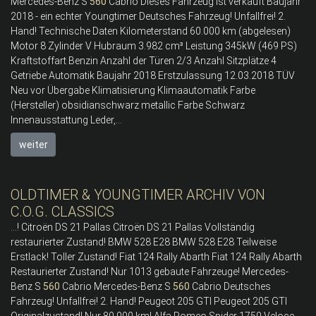
Mercedes-Benz S
560
Cabrio Dieses Fahrzeug ist verkauft Baujahr
2018 - ein echter Youngtimer Deutsches Fahrzeug! Unfallfrei! 2.
Hand! Technische Daten Kilometerstand 60.000 km (abgelesen)
Motor 8 Zylinder V Hubraum 3.982 cm³ Leistung 345kW (469 PS)
Kraftstoffart Benzin Anzahl der Türen 2/3 Anzahl Sitzplätze 4
Getriebe Automatik Baujahr 2018 Erstzulassung 12.03.2018 TÜV
Neu vor Übergabe Klimatisierung Klimaautomatik Farbe
(Hersteller) obsidianschwarz metallic Farbe Schwarz
Innenausstattung Leder,...
weiter
OLDTIMER & YOUNGTIMER ARCHIV VON
C.O.G. CLASSICS
...! Citroën DS 21 Pallas Citroën DS 21 Pallas Vollständig
restaurierter Zustand! BMW 528 E28 BMW 528 E28 Teilweise
Erstlack! Toller Zustand! Fiat 124 Rally Abarth Fiat 124 Rally Abarth
Restaurierter Zustand! Nur 1013 gebaute Fahrzeuge! Mercedes-
Benz S
560
Cabrio Mercedes-Benz S
560
Cabrio Deutsches
Fahrzeug! Unfallfrei! 2. Hand! Peugeot 205 GTI Peugeot 205 GTI
Originalzustand! Nur 80.000 km! Alfa Romeo Spider 1750 Veloce