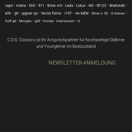
-
-
-
-
-
-
-
-
-
-
capri
matra
560
911
Bmw m3
Lada
Lotus
M3
W123
Werkstatt
-
-
-
-
-
-
-
-
e36
gti
jaguar xjs
lancia fulvia
r107
vw käfer
Bmw e 30
G klasse
-
-
-
-
-
Golf gti
Morgan
g65
honda
impressum
sl
C.O.G. Classics ist Ihr Ansprechpartner für hochwertige Oldtimer
und Youngtimer im Bestzustand
NEWSLETTER-ANMELDUNG