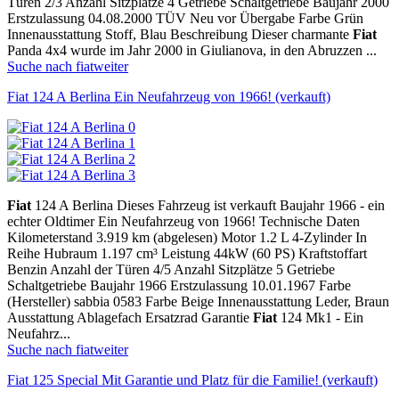
Türen 2/3 Anzahl Sitzplätze 4 Getriebe Schaltgetriebe Baujahr 2000
Erstzulassung 04.08.2000 TÜV Neu vor Übergabe Farbe Grün
Innenausstattung Stoff, Blau Beschreibung Dieser charmante
Fiat
Panda 4x4 wurde im Jahr 2000 in Giulianova, in den Abruzzen ...
Suche nach fiat
weiter
Fiat 124 A Berlina Ein Neufahrzeug von 1966! (verkauft)
Fiat
124 A Berlina Dieses Fahrzeug ist verkauft Baujahr 1966 - ein
echter Oldtimer Ein Neufahrzeug von 1966! Technische Daten
Kilometerstand 3.919 km (abgelesen) Motor 1.2 L 4-Zylinder In
Reihe Hubraum 1.197 cm³ Leistung 44kW (60 PS) Kraftstoffart
Benzin Anzahl der Türen 4/5 Anzahl Sitzplätze 5 Getriebe
Schaltgetriebe Baujahr 1966 Erstzulassung 10.01.1967 Farbe
(Hersteller) sabbia 0583 Farbe Beige Innenausstattung Leder, Braun
Ausstattung Ablagefach Ersatzrad Garantie
Fiat
124 Mk1 - Ein
Neufahrz...
Suche nach fiat
weiter
Fiat 125 Special Mit Garantie und Platz für die Familie! (verkauft)