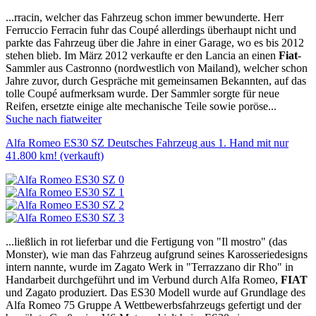
...rracin, welcher das Fahrzeug schon immer bewunderte. Herr
Ferruccio Ferracin fuhr das Coupé allerdings überhaupt nicht und
parkte das Fahrzeug über die Jahre in einer Garage, wo es bis 2012
stehen blieb. Im März 2012 verkaufte er den Lancia an einen
Fiat
-
Sammler aus Castronno (nordwestlich von Mailand), welcher schon
Jahre zuvor, durch Gespräche mit gemeinsamen Bekannten, auf das
tolle Coupé aufmerksam wurde. Der Sammler sorgte für neue
Reifen, ersetzte einige alte mechanische Teile sowie poröse...
Suche nach fiat
weiter
Alfa Romeo ES30 SZ Deutsches Fahrzeug aus 1. Hand mit nur
41.800 km! (verkauft)
...ließlich in rot lieferbar und die Fertigung von "Il mostro" (das
Monster), wie man das Fahrzeug aufgrund seines Karosseriedesigns
intern nannte, wurde im Zagato Werk in "Terrazzano dir Rho" in
Handarbeit durchgeführt und im Verbund durch Alfa Romeo,
FIAT
und Zagato produziert. Das ES30 Modell wurde auf Grundlage des
Alfa Romeo 75 Gruppe A Wettbewerbsfahrzeugs gefertigt und der