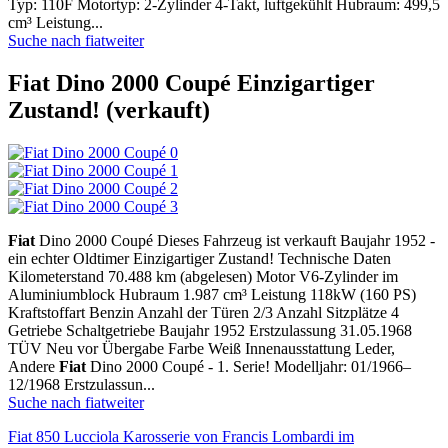
Typ: 110F Motortyp: 2-Zylinder 4-Takt, luftgekühlt Hubraum: 499,5
cm³ Leistung...
Suche nach fiat
weiter
Fiat Dino 2000 Coupé Einzigartiger
Zustand! (verkauft)
Fiat
Dino 2000 Coupé Dieses Fahrzeug ist verkauft Baujahr 1952 -
ein echter Oldtimer Einzigartiger Zustand! Technische Daten
Kilometerstand 70.488 km (abgelesen) Motor V6-Zylinder im
Aluminiumblock Hubraum 1.987 cm³ Leistung 118kW (160 PS)
Kraftstoffart Benzin Anzahl der Türen 2/3 Anzahl Sitzplätze 4
Getriebe Schaltgetriebe Baujahr 1952 Erstzulassung 31.05.1968
TÜV Neu vor Übergabe Farbe Weiß Innenausstattung Leder,
Andere
Fiat
Dino 2000 Coupé - 1. Serie! Modelljahr: 01/1966–
12/1968 Erstzulassun...
Suche nach fiat
weiter
Fiat 850 Lucciola Karosserie von Francis Lombardi im