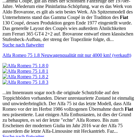
...amma Coupé, gilt als eines der schönsten Fahrzeuge der 1970er-
Jahre. Wiederum eine Pininfarina-Schöpfung, war es das Werk von
Aldo Brovarone, es gilt als sein bestes Werk. Als Spitzenmodell des
Unternehmens stand das Gamma Coupé in der Tradition des
Fiat
130 Coupé, dessen Produktion gegen Ende 1977 eingestellt wurde.
Das generelle Layout des Coupés wies außerdem Ähnlichkeiten
zum Ferrari 365 GT4 2+2 auf. Brovarone entwarf einen klassischen
Stufenheck-Aufbau, der streng der Trapezlinie folgte, di...
Suche nach fiat
weiter
Alfa Romeo 75 1.8 Neuwagenqualität mit nur 4000 km! (verkauft)
...im Innenraum sogar noch die originale Schutzfolie auf den
Teppichböden vorhanden. Dieser unrestaurierte Zustand ist einmalig
und unwiederbringlich. Der Alfa 75 ist das letzte Modell, dass Alfa
Romeo vor der im Herbst 1986 vollzogenen Übernahme durch
Fiat
neu präsentierte. Laut einigen Alfa Enthusiasten, ist dies der Grund
zu behaupten, es sei der letzte "echte" Alfa Romeo. Bis zum
Erscheinen der modernen Giulia im Jahr 2016 war der Alfa 75
ausserdem die letzte Alfa-Limousine mit Heckantrieb. Faz...
Suche nach fiat
weiter