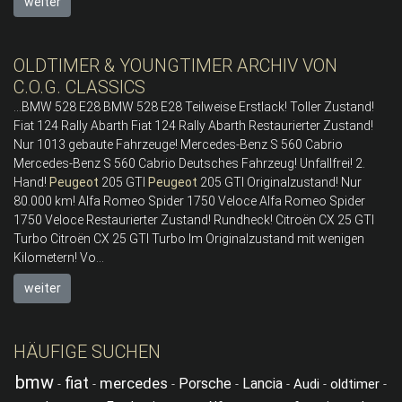
weiter
OLDTIMER & YOUNGTIMER ARCHIV VON
C.O.G. CLASSICS
...BMW 528 E28 BMW 528 E28 Teilweise Erstlack! Toller Zustand!
Fiat 124 Rally Abarth Fiat 124 Rally Abarth Restaurierter Zustand!
Nur 1013 gebaute Fahrzeuge! Mercedes-Benz S 560 Cabrio
Mercedes-Benz S 560 Cabrio Deutsches Fahrzeug! Unfallfrei! 2.
Hand!
Peugeot
205 GTI
Peugeot
205 GTI Originalzustand! Nur
80.000 km! Alfa Romeo Spider 1750 Veloce Alfa Romeo Spider
1750 Veloce Restaurierter Zustand! Rundheck! Citroën CX 25 GTI
Turbo Citroën CX 25 GTI Turbo Im Originalzustand mit wenigen
Kilometern! Vo...
weiter
HÄUFIGE SUCHEN
bmw
fiat
mercedes
Porsche
Lancia
Audi
oldtimer
-
-
-
-
-
-
-