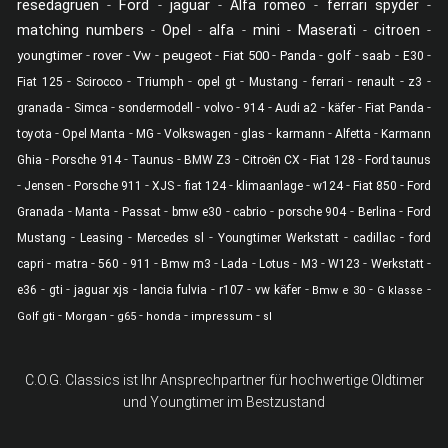
resedagruen
Ford
jaguar
-
-
-
Alfa romeo
-
ferrari spyder
-
matching numbers
-
Opel
-
alfa
-
mini
-
Maserati
-
citroen
-
-
-
-
-
-
-
-
-
-
youngtimer
rover
Vw
peugeot
Fiat 500
Panda
golf
saab
E30
-
-
-
-
-
-
-
-
Fiat 125
Scirocco
Triumph
opel gt
Mustang
ferrari
renault
z3
-
-
-
-
-
-
-
-
granada
Simca
sondermodell
volvo
914
Audi a2
käfer
Fiat Panda
-
-
-
-
-
-
-
toyota
Opel Manta
MG
Volkswagen
glas
karmann
Alfetta
Karmann
-
-
-
-
-
-
Ghia
Porsche 914
Taunus
BMW Z3
Citroën CX
Fiat 128
Ford taunus
-
-
-
-
-
-
-
-
Jensen
Porsche 911
XJS
fiat 124
klimaanlage
w124
Fiat 850
Ford
-
-
-
-
-
-
-
Granada
Manta
Passat
bmw e30
cabrio
porsche 904
Berlina
Ford
-
-
-
-
-
Mustang
Leasing
Mercedes sl
Youngtimer Werkstatt
cadillac
ford
-
-
-
-
-
-
-
-
-
-
capri
matra
560
911
Bmw m3
Lada
Lotus
M3
W123
Werkstatt
-
-
-
-
-
-
-
-
e36
gti
jaguar xjs
lancia fulvia
r107
vw käfer
Bmw e 30
G klasse
-
-
-
-
-
Golf gti
Morgan
g65
honda
impressum
sl
C.O.G. Classics ist Ihr Ansprechpartner für hochwertige Oldtimer
und Youngtimer im Bestzustand