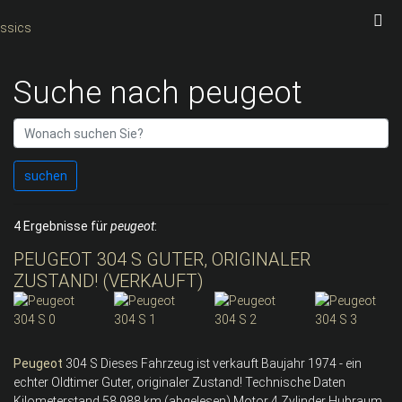
Suche nach peugeot
suchen
4 Ergebnisse für
peugeot
:
PEUGEOT 304 S GUTER, ORIGINALER
ZUSTAND! (VERKAUFT)
Peugeot
304 S Dieses Fahrzeug ist verkauft Baujahr 1974 - ein
echter Oldtimer Guter, originaler Zustand! Technische Daten
Kilometerstand 58.988 km (abgelesen) Motor 4 Zylinder Hubraum