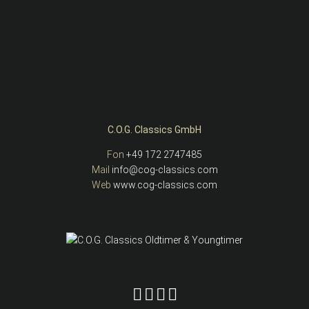
C.O.G. Classics GmbH
Fon
+49 172 2747485
Mail
info@cog-classics.com
Web
www.cog-classics.com
C.O.G. Classics auf YouTube
C.O.G. Classics auf Facebook
C.O.G. Classics auf Instagram
C.O.G. Classics auf Linked in