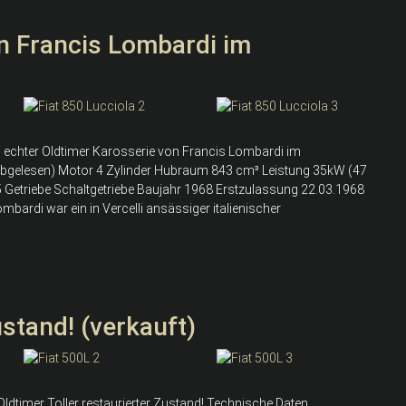
on Francis Lombardi im
n echter Oldtimer Karosserie von Francis Lombardi im
abgelesen) Motor 4 Zylinder Hubraum 843 cm³ Leistung 35kW (47
 5 Getriebe Schaltgetriebe Baujahr 1968 Erstzulassung 22.03.1968
bardi war ein in Vercelli ansässiger italienischer
ustand! (verkauft)
Oldtimer Toller restaurierter Zustand! Technische Daten