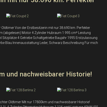
 Oldtimer Von der Erstbesitzerin mit nur 38.690 km. Perfekter
km (abgelesen) Motor 4 Zylinder Hubraum 1.995 cm³ Leistung
l Sitzplätze 4 Getriebe Schaltgetriebe Baujahr 1995 Erstzulassung
rbe Blau Innenausstattung Leder, Schwarz Beschreibung Für mich
km und nachweisbarer Historie!
 echter Oldtimer Mit nur 17800km und nachweisbarer Historie!
 1.1L 4-Zylinder Ottomotor Hubraum 1.116 cm³ Leistung 40kW (55