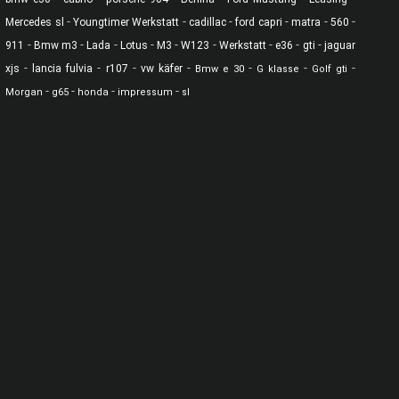
-
-
-
-
-
-
Mercedes sl
Youngtimer Werkstatt
cadillac
ford capri
matra
560
-
-
-
-
-
-
-
-
-
911
Bmw m3
Lada
Lotus
M3
W123
Werkstatt
e36
gti
jaguar
-
-
-
-
-
-
-
xjs
lancia fulvia
r107
vw käfer
Bmw e 30
G klasse
Golf gti
-
-
-
-
Morgan
g65
honda
impressum
sl