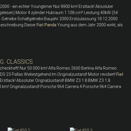
2000 - ein echter Youngtimer Nur 8900 km! Erstlack! Absoluter
gelesen) Motor 4 zylinder Hubraum 1.108 cm³ Leistung 40kW (54
 4 Getriebe Schaltgetriebe Baujahr 2000 Erstzulassung 18.12.2000
Beschreibung Dieser
Fiat
Panda
Young aus dem Jahr 2000 wirkt, als
G. CLASSICS
 Scheckheft! Nur 50.000 km! Alfa Romeo 2600 Berlina Alfa Romeo
 DS 23 Pallas Weitestgehend Im Originalzustand! Motor revidiert!
Fiat
rstlack! Absoluter Orignalzustand! BMW Z3 1.8 BMW Z3 1.8
km! Originalzustand! Porsche 964 Carrera 4 Porsche 964 Carrera