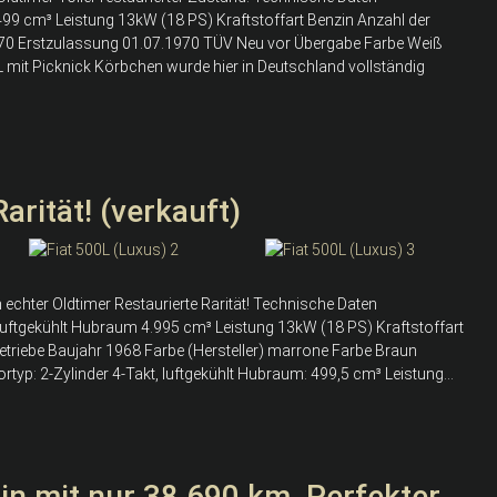
99 cm³ Leistung 13kW (18 PS) Kraftstoffart Benzin Anzahl der
 1970 Erstzulassung 01.07.1970 TÜV Neu vor Übergabe Farbe Weiß
 mit Picknick Körbchen wurde hier in Deutschland vollständig
arität! (verkauft)
 echter Oldtimer Restaurierte Rarität! Technische Daten
luftgekühlt Hubraum 4.995 cm³ Leistung 13kW (18 PS) Kraftstoffart
getriebe Baujahr 1968 Farbe (Hersteller) marrone Farbe Braun
typ: 2-Zylinder 4-Takt, luftgekühlt Hubraum: 499,5 cm³ Leistung...
in mit nur 38.690 km. Perfekter