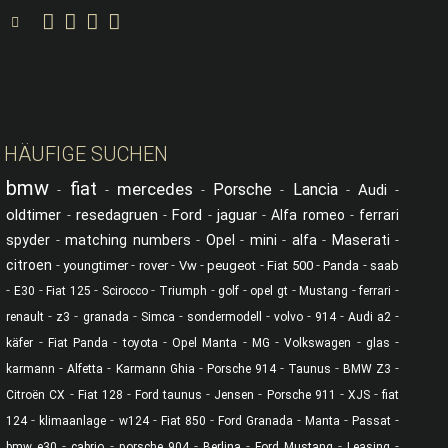
C.O.G. Classics auf YouTube
C.O.G. Classics auf Facebook
C.O.G. Classics auf Instagram
C.O.G. Classics auf Linked in
Suche
HÄUFIGE SUCHEN
bmw
fiat
mercedes
Porsche
Lancia
Audi
-
-
-
-
-
-
oldtimer
resedagruen
Ford
jaguar
-
-
-
-
Alfa romeo
-
ferrari
spyder
-
matching numbers
-
Opel
-
mini
-
alfa
-
Maserati
-
citroen
-
-
-
-
-
-
-
youngtimer
rover
Vw
peugeot
Fiat 500
Panda
saab
-
-
-
-
-
-
-
-
-
E30
Fiat 125
Scirocco
Triumph
golf
opel gt
Mustang
ferrari
-
-
-
-
-
-
-
-
renault
z3
granada
Simca
sondermodell
volvo
914
Audi a2
-
-
-
-
-
-
-
käfer
Fiat Panda
toyota
Opel Manta
MG
Volkswagen
glas
-
-
-
-
-
-
karmann
Alfetta
Karmann Ghia
Porsche 914
Taunus
BMW Z3
-
-
-
-
-
-
Citroën CX
Fiat 128
Ford taunus
Jensen
Porsche 911
XJS
fiat
-
-
-
-
-
-
-
124
klimaanlage
w124
Fiat 850
Ford Granada
Manta
Passat
-
-
-
-
-
-
bmw e30
cabrio
porsche 904
Berlina
Ford Mustang
Leasing