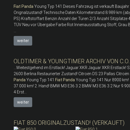
Fiat
Panda
Young Typ 141 Dieses Fahrzeug ist verkauft Baujahr 
Orignalzustand! Technische Daten Kilometerstand 8.989 km (ab
PS) Kraftstoffart Benzin Anzahl der Türen 2/3 Anzahl Sitzplätze
TÜV Neu vor Übergabe Farbe Rot Innenausstattung Stoff, Grau 
...
weiter
OLDTIMER & YOUNGTIMER ARCHIV VON C.O.
...Weitestgehend im Erstlack! Jaguar XKR Jaguar XKR Erstlack!
2600 Berlina Restaurierter Zustand! Citroën DS 23 Pallas Citroën
Panda
Young Typ 141
Fiat
Panda
Young Typ 141 Nur 8900 km! E
37.000 km! 2. Hand! BMW M3 E36 3.2 BMW M3 E36 3.2 Nur 9.900 
4 Erst...
weiter
FIAT 850 ORIGINALZUSTAND! (VERKAUFT)