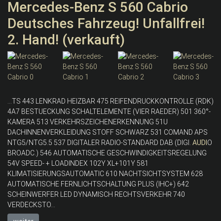
Mercedes-Benz S 560 Cabrio
Deutsches Fahrzeug! Unfallfrei!
2. Hand! (verkauft)
...TS 443 LENKRAD HEIZBAR 475 REIFENDRUCKKONTROLLE (RDK)
4A7 BESTUECKUNG SCHALTELEMENTE (VIER RAEDER) 501 360°-
KAMERA 513 VERKEHRSZEICHENERKENNUNG 51U
DACHINNENVERKLEIDUNG STOFF SCHWARZ 531 COMAND APS
NTG5/NTG5.5 537 DIGITALER RADIO-STANDARD DAB (DIGI.
AUDI
O
BROADC.) 546 AUTOMATISCHE GESCHWINDIGKEITSREGELUNG
54V SPEED- + LOADINDEX 102Y XL+101Y 581
KLIMATISIERUNGSAUTOMATIC 610 NACHTSICHTSYSTEM 628
AUTOMATISCHE FERNLICHTSCHALTUNG PLUS (IHC+) 642
SCHEINWERFER LED DYNAMISCH RECHTSVERKEHR 740
VERDECKSTO...