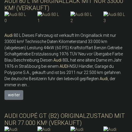
AUDI 80 L IM ORIGINALLACK MIT NUR 33000
KM! (VERKAUFT)
Audi
80 L Dieses Fahrzeug ist verkauft Im Originallack mit nur
33000 km! Technische Daten Kilometerstand 33.000 km
(abgelesen) Leistung 44kW (60 PS) Kraftstoffart Benzin Getriebe
Schaltgetriebe Erstzulassung 1976 TÜV Neu vor Übergabe Farbe
Blau Beschreibung Diesen
Audi
80L hat eine ältere Dame im Jahr
1976 in Straßbourg bei einem
AUDI
-NSU Händler, Garage du
Polygone S.A., gekauft und ist bis 2011 nur 22.500 km gefahren.
Die deutsche Besitzerin fuhr den liebevoll gepflegten
Audi
, der
immer in ein...
weiter
AUDI COUPÉ GT (B2) ORIGINALZUSTAND MIT
NUR 77.000 KM! (VERKAUFT)