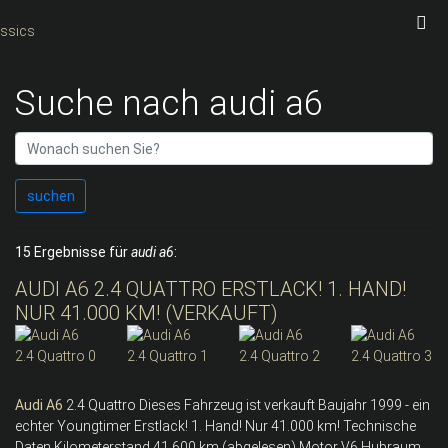
Suche nach audi a6
suchen
15 Ergebnisse für
audi a6
:
AUDI A6 2.4 QUATTRO ERSTLACK! 1. HAND!
NUR 41.000 KM! (VERKAUFT)
Audi
A6
2.4 Quattro Dieses Fahrzeug ist verkauft Baujahr 1999 - ein
echter Youngtimer Erstlack! 1. Hand! Nur 41.000 km! Technische
Daten Kilometerstand 41.600 km (abgelesen) Motor V6 Hubraum