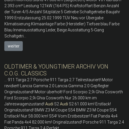
2.393 cm³ Leistung 121kW (164 PS) Kraftstoffart Benzin Anzahl
der Türen 4/5 Anzahl Sitzplätze 5 Getriebe Schaltgetriebe Baujahr
1999 Erstzulassung 25.02.1999 TÜV Neu vor Übergabe
Klimatisierung Klimaanlage Farbe (Hersteller) Tiefsee blau Farbe
Blau Innenausstattung Leder, Beige Ausstattung 5-Gang
Schaltgetri...
weiter
OLDTIMER & YOUNGTIMER ARCHIV VON
C.O.G. CLASSICS
... 911 Targa 2.7 Porsche 911 Targa 2.7 Teilrestauriert! Motor
revidiert! Lancia Gamma 2.0 Lancia Gamma 2.0 Gepflegter
Originalzustand! Motor überholt! Ford Scorpio 2,9i Ghia Cosworth
Ford Scorpio 2,9i Ghia Cosworth Nur 26.000 km im
Jahreswagenzustand!
Audi
S2
Audi
S2 61.000 km! Erstlack!
Originalzustand! BMW Z3 M Coupe S54 BMW Z3 M Coupe S54
Erstlack! Nur 58.000 km! S54! Vom Erstbesitzer! Fiat Panda 4x4
Fiat Panda 4x4 82.000 km! Originalzustand! Porsche 911 Targa 2.4
Porsche 911 Targa 2.4 Perfekt ...