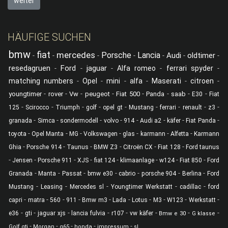
weiter
HÄUFIGE SUCHEN
bmw
fiat
mercedes
Porsche
Lancia
Audi
oldtimer
-
-
-
-
-
-
-
resedagruen
Ford
jaguar
-
-
-
Alfa romeo
-
ferrari spyder
-
matching numbers
-
Opel
-
mini
-
alfa
-
Maserati
-
citroen
-
-
-
-
-
-
-
-
-
youngtimer
rover
Vw
peugeot
Fiat 500
Panda
saab
E30
Fiat
-
-
-
-
-
-
-
-
-
125
Scirocco
Triumph
golf
opel gt
Mustang
ferrari
renault
z3
-
-
-
-
-
-
-
-
granada
Simca
sondermodell
volvo
914
Audi a2
käfer
Fiat Panda
-
-
-
-
-
-
-
toyota
Opel Manta
MG
Volkswagen
glas
karmann
Alfetta
Karmann
-
-
-
-
-
-
Ghia
Porsche 914
Taunus
BMW Z3
Citroën CX
Fiat 128
Ford taunus
-
-
-
-
-
-
-
-
Jensen
Porsche 911
XJS
fiat 124
klimaanlage
w124
Fiat 850
Ford
-
-
-
-
-
-
-
Granada
Manta
Passat
bmw e30
cabrio
porsche 904
Berlina
Ford
-
-
-
-
-
Mustang
Leasing
Mercedes sl
Youngtimer Werkstatt
cadillac
ford
-
-
-
-
-
-
-
-
-
-
capri
matra
560
911
Bmw m3
Lada
Lotus
M3
W123
Werkstatt
-
-
-
-
-
-
-
-
e36
gti
jaguar xjs
lancia fulvia
r107
vw käfer
Bmw e 30
G klasse
-
-
-
-
-
Golf gti
Morgan
g65
honda
impressum
sl