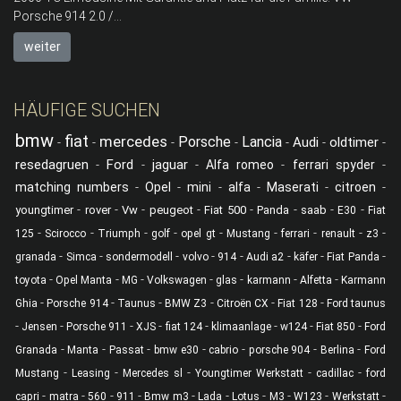
Porsche 914 2.0 /...
weiter
HÄUFIGE SUCHEN
bmw
fiat
mercedes
Porsche
Lancia
Audi
oldtimer
-
-
-
-
-
-
-
resedagruen
Ford
jaguar
-
-
-
Alfa romeo
-
ferrari spyder
-
matching numbers
-
Opel
-
mini
-
alfa
-
Maserati
-
citroen
-
-
-
-
-
-
-
-
-
youngtimer
rover
Vw
peugeot
Fiat 500
Panda
saab
E30
Fiat
-
-
-
-
-
-
-
-
-
125
Scirocco
Triumph
golf
opel gt
Mustang
ferrari
renault
z3
-
-
-
-
-
-
-
-
granada
Simca
sondermodell
volvo
914
Audi a2
käfer
Fiat Panda
-
-
-
-
-
-
-
toyota
Opel Manta
MG
Volkswagen
glas
karmann
Alfetta
Karmann
-
-
-
-
-
-
Ghia
Porsche 914
Taunus
BMW Z3
Citroën CX
Fiat 128
Ford taunus
-
-
-
-
-
-
-
-
Jensen
Porsche 911
XJS
fiat 124
klimaanlage
w124
Fiat 850
Ford
-
-
-
-
-
-
-
Granada
Manta
Passat
bmw e30
cabrio
porsche 904
Berlina
Ford
-
-
-
-
-
Mustang
Leasing
Mercedes sl
Youngtimer Werkstatt
cadillac
ford
-
-
-
-
-
-
-
-
-
-
capri
matra
560
911
Bmw m3
Lada
Lotus
M3
W123
Werkstatt