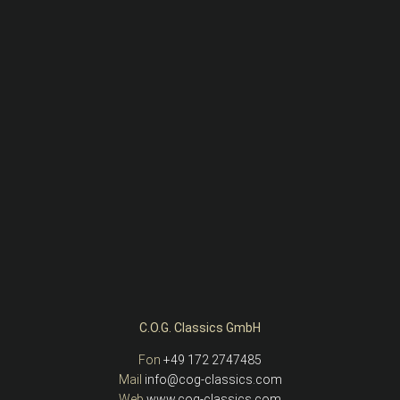
C.O.G. Classics GmbH
Fon
+49 172 2747485
Mail
info@cog-classics.com
Web
www.cog-classics.com