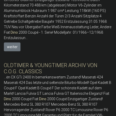
Kilometerstand 70.488 km (abgelesen) Motor V6-Zylinder im
Aluminiumblock Hubraum 1.987 cm³ Leistung 118kW (160 PS)
Kraftstoffart Benzin Anzahl der Türen 2/3 Anzahl Sitzplätze 4
Getriebe Schaltgetriebe Baujahr 1952 Erstzulassung 31.05.1968
TÜV Neu vor Übergabe Farbe Weiß Innenausstattung Leder, Andere
Fiat
Dino
2000 Coupé - 1. Serie! Modelljahr: 01/1966–12/1968
Erstzulassun...
weiter
OLDTIMER & YOUNGTIMER ARCHIV VON
C.O.G. CLASSICS
...ën CX GTi 2400 In bemerkenswertem Zustand! Maserati 424
Maserati 424 Das letzte und seltenste Biturbo-Modell! Opel Kadett B
Coupé F Opel Kadett B Coupé F Der schönste Kadett auf dem
Markt! Lancia Fulvia GT Lancia Fulvia GT Italienische Eleganz! Fiat
Dino
2000 Coupé Fiat
Dino
2000 Coupé Einzigartiger Zustand!
Mercedes-Benz SL 380 R107 Mercedes-Benz SL 380 R107
Hervorragender Zustand! Rover P6 2000 TC Limousine Rover P6
2000 TC Limousine Mit Garantie und Platz für die Familie! VW-