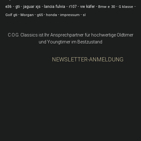
-
-
-
-
-
-
-
-
e36
gti
jaguar xjs
lancia fulvia
r107
vw käfer
Bmw e 30
G klasse
-
-
-
-
-
Golf gti
Morgan
g65
honda
impressum
sl
C.O.G. Classics ist Ihr Ansprechpartner für hochwertige Oldtimer
und Youngtimer im Bestzustand
NEWSLETTER-ANMELDUNG