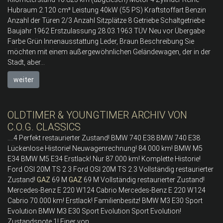
Hubraum 2.120 cm³ Leistung 40kW (55 PS) Kraftstoffart Benzin
Anzahl der Türen 2/3 Anzahl Sitzplätze 8 Getriebe Schaltgetriebe
Baujahr 1962 Erstzulassung 28.03.1963 TÜV Neu vor Übergabe
Farbe Grün Innenausstattung Leder, Braun Beschreibung Sie
möchten mit einem außergewöhnlichen Geländewagen, der in der
Stadt, aber...
weiter
OLDTIMER & YOUNGTIMER ARCHIV VON
C.O.G. CLASSICS
....4 Perfekt restaurierter Zustand! BMW 740 E38 BMW 740 E38
Lückenlose Historie! Neuwagenrechnung! 84.000 km! BMW M5
E34 BMW M5 E34 Erstlack! Nur 87.000 km! Komplette Historie!
Ford OSI 20M TS 2.3 Ford OSI 20M TS 2.3 Vollständig restaurierter
Zustand!
GAZ
69 M
GAZ
69 M Vollständig restaurierter Zustand!
Mercedes-Benz E 220 W124 Cabrio Mercedes-Benz E 220 W124
Cabrio 70.000 km! Erstlack! Familienbesitz! BMW M3 E30 Sport
Evolution BMW M3 E30 Sport Evolution Sport Evolution!
Zustandsnote 1! Einer von...