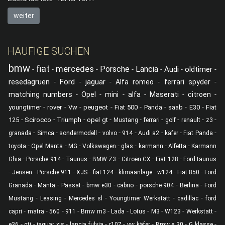
weiter
HÄUFIGE SUCHEN
bmw
fiat
mercedes
Porsche
Lancia
Audi
oldtimer
-
-
-
-
-
-
-
resedagruen
Ford
jaguar
-
-
-
Alfa romeo
-
ferrari spyder
-
matching numbers
-
Opel
-
mini
-
alfa
-
Maserati
-
citroen
-
-
-
-
-
-
-
-
-
youngtimer
rover
Vw
peugeot
Fiat 500
Panda
saab
E30
Fiat
-
-
-
-
-
-
-
-
-
125
Scirocco
Triumph
opel gt
Mustang
ferrari
golf
renault
z3
-
-
-
-
-
-
-
-
granada
Simca
sondermodell
volvo
914
Audi a2
käfer
Fiat Panda
-
-
-
-
-
-
-
toyota
Opel Manta
MG
Volkswagen
glas
karmann
Alfetta
Karmann
-
-
-
-
-
-
Ghia
Porsche 914
Taunus
BMW Z3
Citroën CX
Fiat 128
Ford taunus
-
-
-
-
-
-
-
-
Jensen
Porsche 911
XJS
fiat 124
klimaanlage
w124
Fiat 850
Ford
-
-
-
-
-
-
-
Granada
Manta
Passat
bmw e30
cabrio
porsche 904
Berlina
Ford
-
-
-
-
-
Mustang
Leasing
Mercedes sl
Youngtimer Werkstatt
cadillac
ford
-
-
-
-
-
-
-
-
-
-
capri
matra
560
911
Bmw m3
Lada
Lotus
M3
W123
Werkstatt
-
-
-
-
-
-
-
-
e36
gti
jaguar xjs
lancia fulvia
r107
vw käfer
Bmw e 30
G klasse