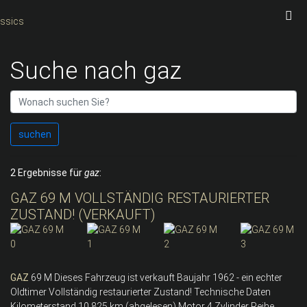
Suche nach gaz
suchen
2 Ergebnisse für
gaz
:
GAZ 69 M VOLLSTÄNDIG RESTAURIERTER
ZUSTAND! (VERKAUFT)
GAZ
69 M Dieses Fahrzeug ist verkauft Baujahr 1962 - ein echter
Oldtimer Vollständig restaurierter Zustand! Technische Daten
Kilometerstand 10.825 km (abgelesen) Motor 4 Zylinder Reihe