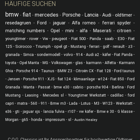
HÄUFIGE SUCHEN
bmw
fiat
mercedes
Porsche
Lancia
Audi
oldtimer
-
-
-
-
-
-
-
resedagruen
Ford
jaguar
-
-
-
Alfa romeo
-
ferrari spyder
-
matching numbers
-
Opel
-
mini
-
alfa
-
Maserati
-
citroen
-
-
-
-
-
-
-
-
-
youngtimer
rover
Vw
peugeot
Fiat 500
Panda
saab
E30
Fiat
-
-
-
-
-
-
-
-
-
125
Scirocco
Triumph
opel gt
Mustang
ferrari
golf
renault
z3
-
-
-
-
-
-
-
-
granada
Simca
sondermodell
volvo
914
Audi a2
käfer
Fiat Panda
-
-
-
-
-
-
-
toyota
Opel Manta
MG
Volkswagen
glas
karmann
Alfetta
Karmann
-
-
-
-
-
-
Ghia
Porsche 914
Taunus
BMW Z3
Citroën CX
Fiat 128
Ford taunus
-
-
-
-
-
-
-
-
Jensen
Porsche 911
XJS
fiat 124
klimaanlage
w124
Fiat 850
Ford
-
-
-
-
-
-
-
Granada
Manta
Passat
bmw e30
cabrio
porsche 904
Berlina
Ford
-
-
-
-
-
Mustang
Leasing
Mercedes sl
Youngtimer Werkstatt
cadillac
ford
-
-
-
-
-
-
-
-
-
-
capri
matra
560
911
Bmw m3
Lada
Lotus
M3
W123
Werkstatt
-
-
-
-
-
-
-
-
e36
gti
jaguar xjs
lancia fulvia
r107
vw käfer
Bmw e 30
G klasse
-
-
-
-
-
Morgan
g65
honda
impressum
sl
Austin Healey
C.O.G. Classics ist Ihr Ansprechpartner für hochwertige Oldtimer