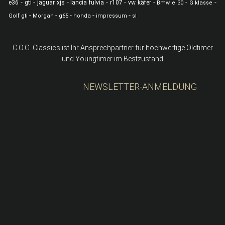
-
-
-
-
-
-
-
-
e36
gti
jaguar xjs
lancia fulvia
r107
vw käfer
Bmw e 30
G klasse
-
-
-
-
-
Golf gti
Morgan
g65
honda
impressum
sl
C.O.G. Classics ist Ihr Ansprechpartner für hochwertige Oldtimer
und Youngtimer im Bestzustand
NEWSLETTER-ANMELDUNG