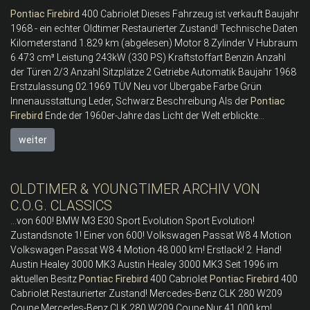
Pontiac
Firebird
400 Cabriolet Dieses Fahrzeug ist verkauft Baujahr
1968 - ein echter Oldtimer Restaurierter Zustand! Technische Daten
Kilometerstand 1.829 km (abgelesen) Motor 8 Zylinder V Hubraum
6.473 cm³ Leistung 243kW (330 PS) Kraftstoffart Benzin Anzahl
der Türen 2/3 Anzahl Sitzplätze 2 Getriebe Automatik Baujahr 1968
Erstzulassung 02.1969 TÜV Neu vor Übergabe Farbe Grün
Innenausstattung Leder, Schwarz Beschreibung Als der
Pontiac
Firebird
Ende der 1960er-Jahre das Licht der Welt erblickte...
weiter
OLDTIMER & YOUNGTIMER ARCHIV VON
C.O.G. CLASSICS
...von 600! BMW M3 E30 Sport Evolution Sport Evolution!
Zustandsnote 1! Einer von 600! Volkswagen Passat W8 4 Motion
Volkswagen Passat W8 4 Motion 48.000 km! Erstlack! 2. Hand!
Austin Healey 3000 MK3 Austin Healey 3000 MK3 Seit 1996 im
aktuellen Besitz
Pontiac
Firebird
400 Cabriolet
Pontiac
Firebird
400
Cabriolet Restaurierter Zustand! Mercedes-Benz CLK 280 W209
Coupe Mercedes-Benz CLK 280 W209 Coupe Nur 41.000 km!