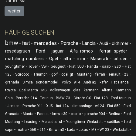
Namen Ma...
weiter
HÄUFIGE SUCHEN
bmw
fiat
mercedes
Porsche
Lancia
Audi
oldtimer
-
-
-
-
-
-
-
resedagruen
Ford
jaguar
-
-
-
Alfa romeo
-
ferrari spyder
-
matching numbers
-
Opel
-
alfa
-
mini
-
Maserati
-
citroen
-
-
-
-
-
-
-
-
-
youngtimer
rover
Vw
peugeot
Fiat 500
Panda
saab
E30
Fiat
-
-
-
-
-
-
-
-
-
125
Scirocco
Triumph
golf
opel gt
Mustang
ferrari
renault
z3
-
-
-
-
-
-
-
-
granada
Simca
sondermodell
volvo
914
Audi a2
käfer
Fiat Panda
-
-
-
-
-
-
-
toyota
Opel Manta
MG
Volkswagen
glas
karmann
Alfetta
Karmann
-
-
-
-
-
-
Ghia
Porsche 914
Taunus
BMW Z3
Citroën CX
Fiat 128
Ford taunus
-
-
-
-
-
-
-
-
Jensen
Porsche 911
XJS
fiat 124
klimaanlage
w124
Fiat 850
Ford
-
-
-
-
-
-
-
Granada
Manta
Passat
bmw e30
cabrio
porsche 904
Berlina
Ford
-
-
-
-
-
Mustang
Leasing
Mercedes sl
Youngtimer Werkstatt
cadillac
ford
-
-
-
-
-
-
-
-
-
-
capri
matra
560
911
Bmw m3
Lada
Lotus
M3
W123
Werkstatt