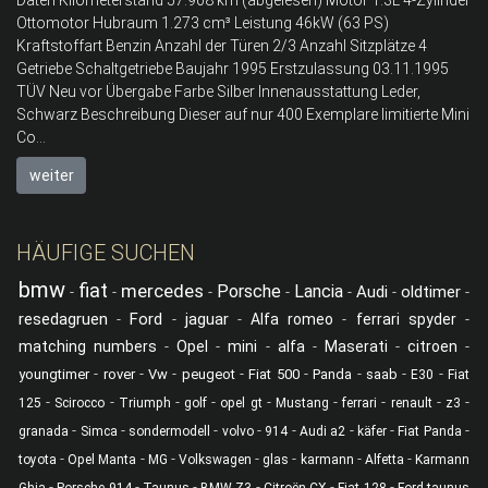
Daten Kilometerstand 57.908 km (abgelesen) Motor 1.3L 4-Zylinder
Ottomotor Hubraum 1.273 cm³ Leistung 46kW (63 PS)
Kraftstoffart Benzin Anzahl der Türen 2/3 Anzahl Sitzplätze 4
Getriebe Schaltgetriebe Baujahr 1995 Erstzulassung 03.11.1995
TÜV Neu vor Übergabe Farbe Silber Innenausstattung Leder,
Schwarz Beschreibung Dieser auf nur 400 Exemplare limitierte Mini
Co...
weiter
HÄUFIGE SUCHEN
bmw
fiat
mercedes
Porsche
Lancia
Audi
oldtimer
-
-
-
-
-
-
-
resedagruen
Ford
jaguar
-
-
-
Alfa romeo
-
ferrari spyder
-
matching numbers
-
Opel
-
mini
-
alfa
-
Maserati
-
citroen
-
-
-
-
-
-
-
-
-
youngtimer
rover
Vw
peugeot
Fiat 500
Panda
saab
E30
Fiat
-
-
-
-
-
-
-
-
-
125
Scirocco
Triumph
golf
opel gt
Mustang
ferrari
renault
z3
-
-
-
-
-
-
-
-
granada
Simca
sondermodell
volvo
914
Audi a2
käfer
Fiat Panda
-
-
-
-
-
-
-
toyota
Opel Manta
MG
Volkswagen
glas
karmann
Alfetta
Karmann
-
-
-
-
-
-
Ghia
Porsche 914
Taunus
BMW Z3
Citroën CX
Fiat 128
Ford taunus