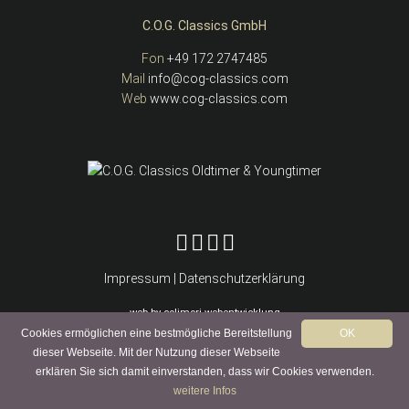
C.O.G. Classics GmbH
Fon
+49 172 2747485
Mail
info@cog-classics.com
Web
www.cog-classics.com
C.O.G. Classics auf YouTube
C.O.G. Classics auf Facebook
C.O.G. Classics auf Instagram
C.O.G. Classics auf Linked in
Impressum
|
Datenschutzerklärung
web by
colimori webentwicklung
Cookies ermöglichen eine bestmögliche Bereitstellung
OK
dieser Webseite. Mit der Nutzung dieser Webseite
erklären Sie sich damit einverstanden, dass wir Cookies verwenden.
weitere Infos