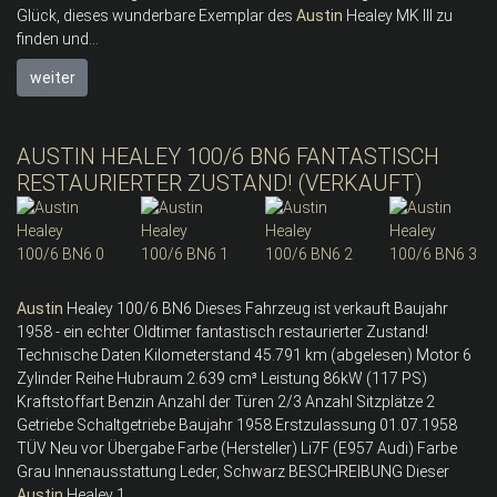
Glück, dieses wunderbare Exemplar des
Austin
Healey MK III zu
finden und...
weiter
AUSTIN HEALEY 100/6 BN6 FANTASTISCH
RESTAURIERTER ZUSTAND! (VERKAUFT)
Austin
Healey 100/6 BN6 Dieses Fahrzeug ist verkauft Baujahr
1958 - ein echter Oldtimer fantastisch restaurierter Zustand!
Technische Daten Kilometerstand 45.791 km (abgelesen) Motor 6
Zylinder Reihe Hubraum 2.639 cm³ Leistung 86kW (117 PS)
Kraftstoffart Benzin Anzahl der Türen 2/3 Anzahl Sitzplätze 2
Getriebe Schaltgetriebe Baujahr 1958 Erstzulassung 01.07.1958
TÜV Neu vor Übergabe Farbe (Hersteller) Li7F (E957 Audi) Farbe
Grau Innenausstattung Leder, Schwarz BESCHREIBUNG Dieser
Austin
Healey 1...