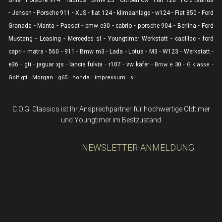
-
-
-
-
-
-
-
-
Jensen
Porsche 911
XJS
fiat 124
klimaanlage
w124
Fiat 850
Ford
-
-
-
-
-
-
-
Granada
Manta
Passat
bmw e30
cabrio
porsche 904
Berlina
Ford
-
-
-
-
-
Mustang
Leasing
Mercedes sl
Youngtimer Werkstatt
cadillac
ford
-
-
-
-
-
-
-
-
-
-
capri
matra
560
911
Bmw m3
Lada
Lotus
M3
W123
Werkstatt
-
-
-
-
-
-
-
-
e36
gti
jaguar xjs
lancia fulvia
r107
vw käfer
Bmw e 30
G klasse
-
-
-
-
-
Golf gti
Morgan
g65
honda
impressum
sl
C.O.G. Classics ist Ihr Ansprechpartner für hochwertige Oldtimer
und Youngtimer im Bestzustand
NEWSLETTER-ANMELDUNG