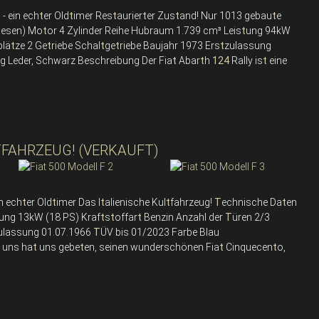
- ein ech
t
er Old
t
imer Res
t
aurier
t
er Zus
t
and! Nur 1013 gebau
t
e
lesen) Mo
t
or 4 Zylinder Reihe Hubraum 1.739 cm³ Leis
t
ung 94kW
plä
t
ze 2 Ge
t
riebe Schal
t
ge
t
riebe Baujahr 1973 Ers
t
zulassung
g Leder, Schwarz Beschreibung Der Fia
t
Abar
t
h
124
Rally is
t
eine
LTFAHRZEUG! (VERKAUFT)
n ech
t
er Old
t
imer Das I
t
alienische Kul
t
fahrzeug!
T
echnische Da
t
en
ung 13kW (18 PS) Kraf
t
s
t
offar
t
Benzin Anzahl der
T
üren 2/3
ulassung 01.07.1966
T
ÜV bis 01/2023 Farbe Blau
 uns ha
t
uns gebe
t
en, seinen wunderschönen Fia
t
Cinquecen
t
o,