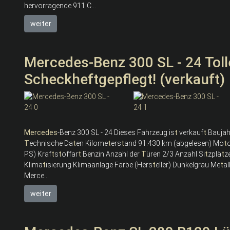
hervorragende 911 C...
weiter
Mercedes-Benz 300 SL - 24 Toll
Scheckheftgepflegt! (verkauft)
Mercedes
-Benz 300 SL - 24 Dieses Fahrzeug is
t
verkauf
t
Baujahr
T
echnische Da
t
en Kilome
t
ers
t
and 91.430 km (abgelesen) Mo
t
PS) Kraf
t
s
t
offar
t
Benzin Anzahl der
T
üren 2/3 Anzahl Si
t
zplä
t
z
Klima
t
isierung Klimaanlage Farbe (Hers
t
eller) Dunkelgrau Me
t
al
Merce...
weiter