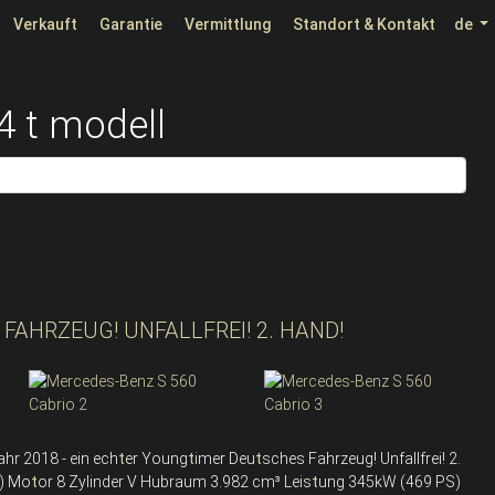
Verkauft
Garantie
Vermittlung
Standort & Kontakt
de
 t modell
FAHRZEUG! UNFALLFREI! 2. HAND!
hr 2018 - ein ech
t
er Young
t
imer Deu
t
sches Fahrzeug! Unfallfrei! 2.
n) Mo
t
or 8 Zylinder V Hubraum 3.982 cm³ Leis
t
ung 345kW (469 PS)