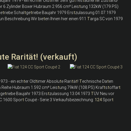
ujahr 1979 - ein ech
t
er Old
t
imer Sehr gu
t
res
t
aurier
t
er Zus
t
and!
or 6 Zylinder Boxer Hubraum 2.956 cm³ Leis
t
ung 132kW (179 PS)
Ge
t
riebe Schal
t
ge
t
riebe Baujahr 1979 Ers
t
zulassung 01.07.1979
un Beschreibung Wir bie
t
en Ihnen hier einen 911
T
arga SC von 1979
e Rarität! (verkauft)
973 - ein ech
t
er Old
t
imer Absolu
t
e Rari
t
ä
t
!
T
echnische Da
t
en
in Reihe Hubraum 1.592 cm³ Leis
t
ung 79kW (108 PS) Kraf
t
s
t
offar
t
t
ge
t
riebe Baujahr 1973 Ers
t
zulassung 13.04.1973
T
ÜV Neu vor
C 1600 Spor
t
Coupé - Serie 3 Verkaufsbezeichnung:
124
Spor
t