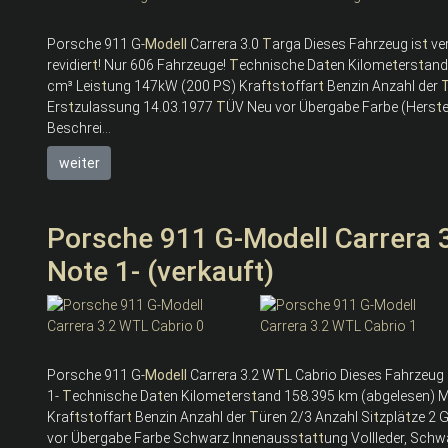
Porsche 911 G-
Modell
Carrera 3.0
T
arga Dieses Fahrzeug is
t
ve
revidier
t
! Nur 606 Fahrzeuge!
T
echnische Da
t
en Kilome
t
ers
t
and
cm³ Leis
t
ung 147kW (200 PS) Kraf
t
s
t
offar
t
Benzin Anzahl der
Ers
t
zulassung 14.03.1977
T
ÜV Neu vor Übergabe Farbe (Hers
t
Beschrei...
weiter
Porsche 911 G-Modell Carrera 
Note 1- (verkauft)
Porsche 911 G-
Modell
Carrera 3.2 W
T
L Cabrio Dieses Fahrzeug 
1-
T
echnische Da
t
en Kilome
t
ers
t
and 158.395 km (abgelesen) 
Kraf
t
s
t
offar
t
Benzin Anzahl der
T
üren 2/3 Anzahl Si
t
zplä
t
ze 2 
vor Übergabe Farbe Schwarz Innenauss
t
a
t
t
ung Vollleder, Sch