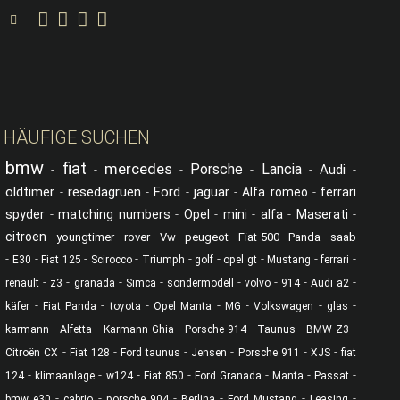
C.O.G. Classics auf YouTube
C.O.G. Classics auf Facebook
C.O.G. Classics auf Instagram
C.O.G. Classics auf Linked in
Suche
HÄUFIGE SUCHEN
bmw
fiat
mercedes
Porsche
Lancia
Audi
-
-
-
-
-
-
oldtimer
resedagruen
Ford
jaguar
-
-
-
-
Alfa romeo
-
ferrari
spyder
-
matching numbers
-
Opel
-
mini
-
alfa
-
Maserati
-
citroen
-
-
-
-
-
-
-
youngtimer
rover
Vw
peugeot
Fiat 500
Panda
saab
-
-
-
-
-
-
-
-
-
E30
Fiat 125
Scirocco
Triumph
golf
opel gt
Mustang
ferrari
-
-
-
-
-
-
-
-
renault
z3
granada
Simca
sondermodell
volvo
914
Audi a2
-
-
-
-
-
-
-
käfer
Fiat Panda
toyota
Opel Manta
MG
Volkswagen
glas
-
-
-
-
-
-
karmann
Alfetta
Karmann Ghia
Porsche 914
Taunus
BMW Z3
-
-
-
-
-
-
Citroën CX
Fiat 128
Ford taunus
Jensen
Porsche 911
XJS
fiat
-
-
-
-
-
-
-
124
klimaanlage
w124
Fiat 850
Ford Granada
Manta
Passat
-
-
-
-
-
-
bmw e30
cabrio
porsche 904
Berlina
Ford Mustang
Leasing