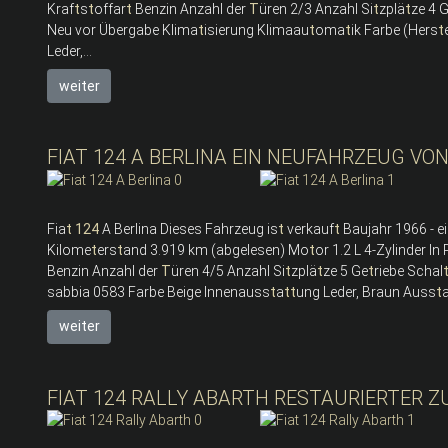
Kraf
t
s
t
offar
t
Benzin Anzahl der
T
üren 2/3 Anzahl Si
t
zplä
t
ze 4 
Neu vor Übergabe Klima
t
isierung Klimaau
t
oma
t
ik Farbe (Hers
t
Leder,...
weiter
FIAT 124 A BERLINA EIN NEUFAHRZEUG VON
Fia
t
124
A Berlina Dieses Fahrzeug is
t
verkauf
t
Baujahr 1966 - e
Kilome
t
ers
t
and 3.919 km (abgelesen) Mo
t
or 1.2 L 4-Zylinder I
Benzin Anzahl der
T
üren 4/5 Anzahl Si
t
zplä
t
ze 5 Ge
t
riebe Schal
sabbia 0583 Farbe Beige Innenauss
t
a
t
t
ung Leder, Braun Auss
t
weiter
FIAT 124 RALLY ABARTH RESTAURIERTER 