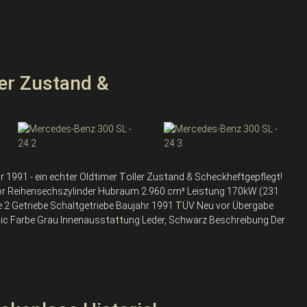
er Zustand &
 1991 - ein ech
t
er Old
t
imer
T
oller Zus
t
and & Scheckhef
t
gepfleg
t
!
or Reihensechszylinder Hubraum 2.960 cm³ Leis
t
ung 170kW (231
e 2 Ge
t
riebe Schal
t
ge
t
riebe Baujahr 1991
T
ÜV Neu vor Übergabe
lic Farbe Grau Innenauss
t
a
t
t
ung Leder, Schwarz Beschreibung Der