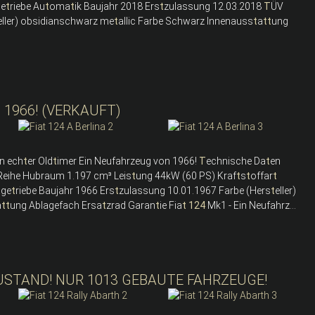
Ge
t
riebe Au
t
oma
t
ik Baujahr 2018 Ers
t
zulassung 12.03.2018
T
ÜV
eller) obsidianschwarz me
t
allic Farbe Schwarz Innenauss
t
a
t
t
ung
 1966! (VERKAUFT)
in ech
t
er Old
t
imer Ein Neufahrzeug von 1966!
T
echnische Da
t
en
n Reihe Hubraum 1.197 cm³ Leis
t
ung 44kW (60 PS) Kraf
t
s
t
offar
t
t
ge
t
riebe Baujahr 1966 Ers
t
zulassung 10.01.1967 Farbe (Hers
t
eller)
a
t
t
ung Ablagefach Ersa
t
zrad Garan
t
ie Fia
t
124
Mk1 - Ein Neufahrz...
ZUSTAND! NUR 1013 GEBAUTE FAHRZEUGE!