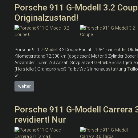
Porsche 911 G-Modell 3.2 Coupe
Originalzustand!
Porsche 911 G-
Modell
3.2 Coupe Baujahr 1984 - ein ech
t
er Old
t
Kilome
t
ers
t
and 72.300 km (abgelesen) Mo
t
or 6 Zylinder Boxer
Anzahl der
T
üren 2/3 Anzahl Si
t
zplä
t
ze 4 Ge
t
riebe Schal
t
ge
t
rie
(Hers
t
eller) Grandprix weiß Farbe Weiß Innenauss
t
a
t
t
ung
T
eill
w...
weiter
Porsche 911 G-Modell Carrera 
revidiert! Nur