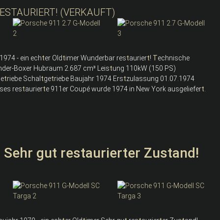
ESTAURIERT! (VERKAUFT)
1974 - ein ech
t
er Old
t
imer Wunderbar res
t
aurier
t
!
T
echnische
linder-Boxer Hubraum 2.687 cm³ Leis
t
ung 110kW (150 PS)
Ge
t
riebe Schal
t
ge
t
riebe Baujahr 1974 Ers
t
zulassung 01.07.1974
ses res
t
aurier
t
e 911er Coupé wurde 1974 in New York ausgeliefer
t
.
Sehr gut restaurierter Zustand!