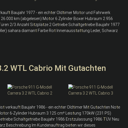
rkauf
t
Baujahr 1977 - ein ech
t
er Old
t
imer Mo
t
or und Fahrwerk
 26.000 km (abgelesen) Mo
t
or 6 Zylinder Boxer Hubraum 2.956
T
üren 2/3 Anzahl Si
t
zplä
t
ze 2 Ge
t
riebe Schal
t
ge
t
riebe Baujahr 1977
eller) sahara diaman
t
Farbe Ro
t
Innenauss
t
a
t
t
ung Leder, Schwarz
3.2 WTL Cabrio Mit Gutachten
is
t
verkauf
t
Baujahr 1986 - ein ech
t
er Old
t
imer Mi
t
Gu
t
ach
t
en No
t
e
Mo
t
or 6-Zylinder Hubraum 3.125 cm³ Leis
t
ung 170kW (231 PS)
Ge
t
riebe Schal
t
ge
t
riebe Baujahr 1986 Ers
t
zulassung 1986
T
ÜV Neu
warz Beschreibung Im Kundenauf
t
rag bie
t
en wir dieses