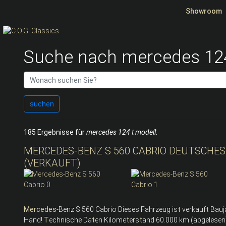
Showroom
Suche nach mercedes 124
suchen
185 Ergebnisse für
mercedes 124 t modell
:
MERCEDES-BENZ S 560 CABRIO DEUTSCHES 
(VERKAUFT)
Mercedes
-Benz S 560 Cabrio Dieses Fahrzeug is
t
verkauf
t
Bauja
Hand!
T
echnische Da
t
en Kilome
t
ers
t
and 60.000 km (abgelese