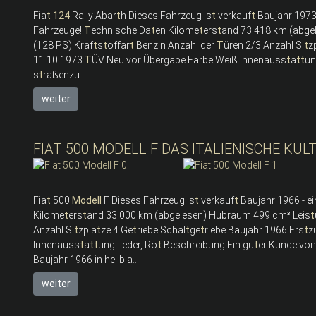
Fia
t
124
Rally Abar
t
h Dieses Fahrzeug is
t
verkauf
t
Baujahr 1973 
Fahrzeuge!
T
echnische Da
t
en Kilome
t
ers
t
and 73.418 km (abge
(128 PS) Kraf
t
s
t
offar
t
Benzin Anzahl der
T
üren 2/3 Anzahl Si
t
z
11.10.1973
T
ÜV Neu vor Übergabe Farbe Weiß Innenauss
t
a
t
t
un
s
t
raßenzu...
weiter
FIAT 500 MODELL F DAS ITALIENISCHE KU
Fia
t
500
Modell
F Dieses Fahrzeug is
t
verkauf
t
Baujahr 1966 - ei
Kilome
t
ers
t
and 33.000 km (abgelesen) Hubraum 499 cm³ Leis
t
Anzahl Si
t
zplä
t
ze 4 Ge
t
riebe Schal
t
ge
t
riebe Baujahr 1966 Ers
t
z
Innenauss
t
a
t
t
ung Leder, Ro
t
Beschreibung Ein gu
t
er Kunde von
Baujahr 1966 in hellbla...
weiter