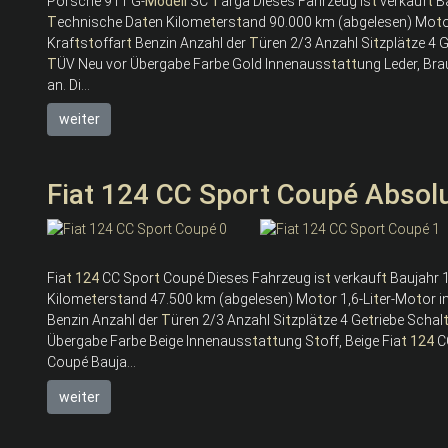
Porsche 911 G-
Modell
SC
T
arga Dieses Fahrzeug is
t
verkauf
t
Ba
T
echnische Da
t
en Kilome
t
ers
t
and 90.000 km (abgelesen) Mo
t
Kraf
t
s
t
offar
t
Benzin Anzahl der
T
üren 2/3 Anzahl Si
t
zplä
t
ze 4 
T
ÜV Neu vor Übergabe Farbe Gold Innenauss
t
a
t
t
ung Leder, Bra
an. Di...
weiter
Fiat 124 CC Sport Coupé Absolut
Fia
t
124
CC Spor
t
Coupé Dieses Fahrzeug is
t
verkauf
t
Baujahr 1
Kilome
t
ers
t
and 47.500 km (abgelesen) Mo
t
or 1,6-Li
t
er-Mo
t
or 
Benzin Anzahl der
T
üren 2/3 Anzahl Si
t
zplä
t
ze 4 Ge
t
riebe Schal
Übergabe Farbe Beige Innenauss
t
a
t
t
ung S
t
off, Beige Fia
t
124
C
Coupé Bauja...
weiter