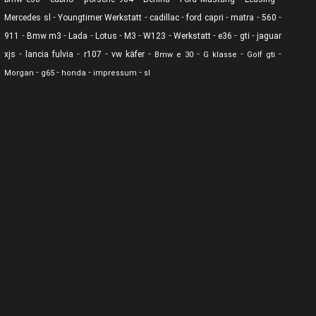
-
-
-
-
-
-
Mercedes sl
Youngtimer Werkstatt
cadillac
ford capri
matra
560
-
-
-
-
-
-
-
-
-
911
Bmw m3
Lada
Lotus
M3
W123
Werkstatt
e36
gti
jaguar
-
-
-
-
-
-
-
xjs
lancia fulvia
r107
vw käfer
Bmw e 30
G klasse
Golf gti
-
-
-
-
Morgan
g65
honda
impressum
sl