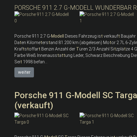
PORSCHE 911 2.7 G-MODELL WUNDERBAR R
Porsche 911 2.7 G-
Modell
Dieses Fahrzeug is
t
verkauf
t
Baujahr 
Da
t
en Kilome
t
ers
t
and 81.200 km (abgelesen) Mo
t
or 2.7L 6-Zy
Kraf
t
s
t
offar
t
Benzin Anzahl der
T
üren 2/3 Anzahl Si
t
zplä
t
ze 4 
Farbe Weiß Innenauss
t
a
t
t
ung Leder, Schwarz Beschreibung Die
Sei
t
1998 befan...
weiter
Porsche 911 G-Modell SC Targa 
(verkauft)