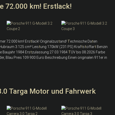
 72.000 km! Erstlack!
imer 72.000 km! Ers
t
lack! Originalzus
t
and!
T
echnische Da
t
en
 Hubraum 3.125 cm³ Leis
t
ung 170kW (231 PS) Kraf
t
s
t
offar
t
Benzin
be Baujahr 1984 Ers
t
zulassung 27.03.1984
T
ÜV bis 08.2026 Farbe
eder, Blau Preis 109.900 Euro Beschreibung Einen originalen 911er in
3.0 Targa Motor und Fahrwerk