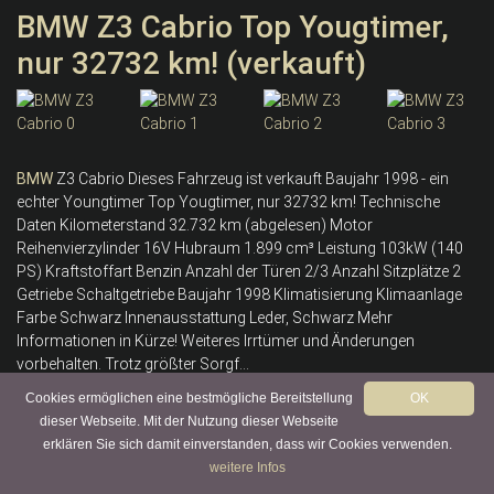
BMW Z3 Cabrio Top Yougtimer,
nur 32732 km! (verkauft)
BMW
Z3 Cabrio Dieses Fahrzeug ist verkauft Baujahr 1998 - ein
echter Youngtimer Top Yougtimer, nur 32732 km! Technische
Daten Kilometerstand 32.732 km (abgelesen) Motor
Reihenvierzylinder 16V Hubraum 1.899 cm³ Leistung 103kW (140
PS) Kraftstoffart Benzin Anzahl der Türen 2/3 Anzahl Sitzplätze 2
Getriebe Schaltgetriebe Baujahr 1998 Klimatisierung Klimaanlage
Farbe Schwarz Innenausstattung Leder, Schwarz Mehr
Informationen in Kürze! Weiteres Irrtümer und Änderungen
vorbehalten. Trotz größter Sorgf...
Cookies ermöglichen eine bestmögliche Bereitstellung
OK
weiter
dieser Webseite. Mit der Nutzung dieser Webseite
erklären Sie sich damit einverstanden, dass wir Cookies verwenden.
weitere Infos
BMW 3.0 Si Restaurierter