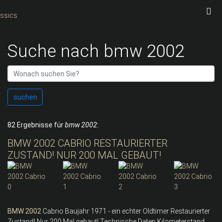
Suche nach bmw 2002
suchen
82 Ergebnisse für
bmw 2002
:
BMW 2002 CABRIO RESTAURIERTER
ZUSTAND! NUR 200 MAL GEBAUT!
BMW
2002
Cabrio Baujahr 1971 - ein echter Oldtimer Restaurierter
Zustand! Nur 200 Mal gebaut! Technische Daten Kilometerstand