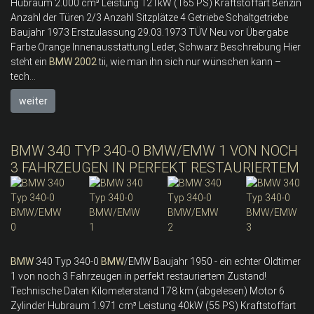
Hubraum 2.000 cm³ Leistung 121kW (165 PS) Kraftstoffart Benzin
Anzahl der Türen 2/3 Anzahl Sitzplätze 4 Getriebe Schaltgetriebe
Baujahr 1973 Erstzulassung 29.03.1973 TÜV Neu vor Übergabe
Farbe Orange Innenausstattung Leder, Schwarz Beschreibung Hier
steht ein
BMW
2002
tii, wie man ihn sich nur wünschen kann –
tech...
weiter
BMW 340 TYP 340-0 BMW/EMW 1 VON NOCH
3 FAHRZEUGEN IN PERFEKT RESTAURIERTEM
BMW
340 Typ 340-0
BMW
/EMW Baujahr 1950 - ein echter Oldtimer
1 von noch 3 Fahrzeugen in perfekt restauriertem Zustand!
Technische Daten Kilometerstand 178 km (abgelesen) Motor 6
Zylinder Hubraum 1.971 cm³ Leistung 40kW (55 PS) Kraftstoffart