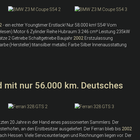
2
- ein echter Youngtimer Erstlack! Nur 58.000 km! S54! Vom
gelesen) Motor 6 Zylinder Reihe Hubraum 3.246 cm³ Leistung 235kW
ätze 2 Getriebe Schaltgetriebe Baujahr
2002
Erstzulassung
e (Hersteller) titansilber metallic Farbe Silber Innenausstattung
d mit nur 56.000 km. Deutsches
tzten 20 Jahre in der Hand eines passionierten Sammlers. Der
erhofen, an den Erstbesitzer ausgeliefert. Der Ferrari blieb bis
2002
ch Hessen. Viele Serviceunterlagen und Rechnungen liegen vor. Der