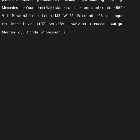
-
-
-
-
-
-
Mercedes sl
Youngtimer Werkstatt
cadillac
ford capri
matra
560
-
-
-
-
-
-
-
-
-
911
Bmw m3
Lada
Lotus
M3
W123
Werkstatt
e36
gti
jaguar
-
-
-
-
-
-
-
xjs
lancia fulvia
r107
vw käfer
Bmw e 30
G klasse
Golf gti
-
-
-
-
Morgan
g65
honda
impressum
sl