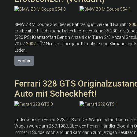
BMW Z3 M Coupe S54 Dieses Fahrzeug ist verkauft Baujahr
200
Erstbesitzer! Technische Daten Kilometerstand 35.230 mls (ab
(320 PS) Kraftstoffart Benzin Anzahl der Türen 2/3 Anzahl Sitzpl
20.07.
2002
TÜV Neu vor Übergabe Klimatisierung Klimaanlage Farb
Leder...
weiter
Ferrari 328 GTS Originalzustan
Auto mit Scheckheft!
...nderschönen Ferrari 328 GTS an. Der Wagen befand sich die le
Wagen wurde am 25.7.1988, über den Ferrari Händler Blöchl in Ost
immer in Süddeutschland und kam dann zum jetzigen Besitzer na