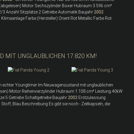
 (abgelesen) Motor Sechszylinder Boxer Hubraum 3.596 cm³
2/3 Anzahl Sitzplätze 2 Getriebe Automatik Baujahr
2002
limaanlage Farbe (Hersteller) Orient Rot Metallic Farbe Rot
 MIT UNGLAUBLICHEN 17.820 KM!
in echter Youngtimer Im Neuwagenzustand mit unglaublichen
esen) Motor Reihenvierzylinder Hubraum 1.108 cm³ Leistung 40kW
tze 5 Getriebe Schaltgetriebe Baujahr
2002
Erstzulassung
off, Blau Beschreibung Es gibt sie noch - Zeitkapseln, die