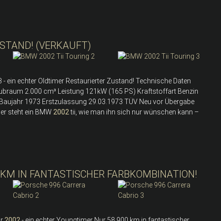
USTAND! (VERKAUFT)
 - ein echter Oldtimer Restaurierter Zustand! Technische Daten
Hubraum 2.000 cm³ Leistung 121kW (165 PS) Kraftstoffart Benzin
be Baujahr 1973 Erstzulassung 29.03.1973 TÜV Neu vor Übergabe
ier steht ein BMW
2002
tii, wie man ihn sich nur wünschen kann –
 KM IN FANTASTISCHER FARBKOMBINATION!
hr
2002
- ein echter Youngtimer Nur 58.900 km in fantastischer