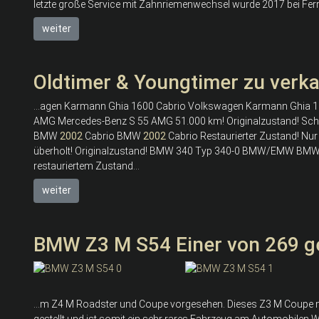
letzte große Service mit Zahnriemenwechsel wurde 2017 bei Ferr
weiter
Oldtimer & Youngtimer zu verk
...agen Karmann Ghia 1600 Cabrio Volkswagen Karmann Ghia 160
AMG Mercedes-Benz S 55 AMG 51.000 km! Originalzustand! Scheck
BMW
2002
Cabrio BMW
2002
Cabrio Restaurierter Zustand! Nu
überholt! Originalzustand! BMW 340 Typ 340-0 BMW/EMW BMW 
restauriertem Zustand...
weiter
BMW Z3 M S54 Einer von 269 ge
...m Z4 M Roadster und Coupe vorgesehen. Dieses Z3 M Coupe m
gestellt und ist somit ein sehr rares Fahrzeug am Automobilen 