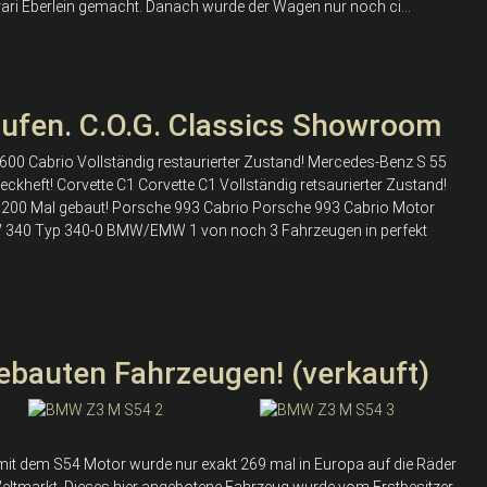
ari Eberlein gemacht. Danach wurde der Wagen nur noch ci...
aufen. C.O.G. Classics Showroom
0 Cabrio Vollständig restaurierter Zustand! Mercedes-Benz S 55
heft! Corvette C1 Corvette C1 Vollständig retsaurierter Zustand!
r 200 Mal gebaut! Porsche 993 Cabrio Porsche 993 Cabrio Motor
340 Typ 340-0 BMW/EMW 1 von noch 3 Fahrzeugen in perfekt
bauten Fahrzeugen! (verkauft)
it dem S54 Motor wurde nur exakt 269 mal in Europa auf die Räder
Weltmarkt. Dieses hier angebotene Fahrzeug wurde vom Erstbesitzer