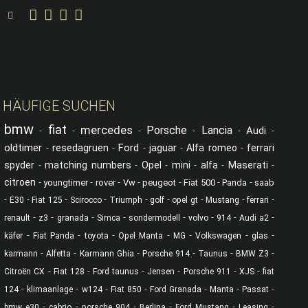
C.O.G. Classics auf YouTube
C.O.G. Classics auf Facebook
C.O.G. Classics auf Instagram
C.O.G. Classics auf Linked in
Suche
HÄUFIGE SUCHEN
bmw
fiat
mercedes
Porsche
Lancia
Audi
-
-
-
-
-
-
oldtimer
resedagruen
Ford
jaguar
-
-
-
-
Alfa romeo
-
ferrari
spyder
-
matching numbers
-
Opel
-
mini
-
alfa
-
Maserati
-
citroen
-
-
-
-
-
-
-
youngtimer
rover
Vw
peugeot
Fiat 500
Panda
saab
-
-
-
-
-
-
-
-
-
E30
Fiat 125
Scirocco
Triumph
golf
opel gt
Mustang
ferrari
-
-
-
-
-
-
-
-
renault
z3
granada
Simca
sondermodell
volvo
914
Audi a2
-
-
-
-
-
-
-
käfer
Fiat Panda
toyota
Opel Manta
MG
Volkswagen
glas
-
-
-
-
-
-
karmann
Alfetta
Karmann Ghia
Porsche 914
Taunus
BMW Z3
-
-
-
-
-
-
Citroën CX
Fiat 128
Ford taunus
Jensen
Porsche 911
XJS
fiat
-
-
-
-
-
-
-
124
klimaanlage
w124
Fiat 850
Ford Granada
Manta
Passat
-
-
-
-
-
-
bmw e30
cabrio
porsche 904
Berlina
Ford Mustang
Leasing