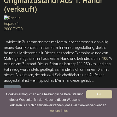
Originalzustand! Aus 1. Hand!
(verkauft)
...wickelt in Zusammenarbeit mit Matra, bot er erstmals ein völlig
neues Raumkonzept mit variabler Innenraumgestaltung, die bis
heute als Meilenstein gilt. Dieses besondere Exemplar wurde von
Matra gefertigt, stammt aus erster Hand und befindet sich in
100
%
originalem Zustand. Die Laufleistung beträgt 111.350 km, und das
Fahrzeug wurde stets gepflegt. Es handelt sich um einen TXE mit
sieben Sitzplätzen, der mit zwei Schiebedächern und Alufelgen
ausgestattet ist – ein typisches Merkmal dieser gehob...
weiter
Cookies ermöglichen eine bestmögliche Bereitstellung
OK
dieser Webseite. Mit der Nutzung dieser Webseite
erklären Sie sich damit einverstanden, dass wir Cookies verwenden.
Alfa Romeo GTV Eines von
weitere Infos