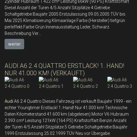
Zylinder Hubraum 1.422 cm³ Leistung 66kW (90 PS) Kraftstoffart
Diesel Anzahl der Türen 4/5 Anzahl Sitzplätze 4 Getriebe
Schaltgetriebe Baujahr 2005 Erstzulassung 09.05.2005 TÜV bis
Mai 2025 Klimatisierung Klimaanlage Farbe (Hersteller) tiefgrün
perleffekt Farbe Grün Innenausstattung Leder, Schwarz
Beschreibung Ver...
weiter
AUDI A6 2.4 QUATTRO ERSTLACK! 1. HAND!
NUR 41.000 KM! (VERKAUFT)
Audi
A6 2.4 Quattro Dieses Fahrzeug ist verkauft Baujahr 1999 - ein
echter Youngtimer Erstlack! 1. Hand! Nur 41.000 km! Technische
Daten Kilometerstand 41.600 km (abgelesen) Motor V6 Hubraum
2.393 cm³ Leistung 121kW (164 PS) Kraftstoffart Benzin Anzahl
der Türen 4/5 Anzahl Sitzplätze 5 Getriebe Schaltgetriebe Baujahr
1999 Erstzulassung 25.02.1999 TÜV Neu vor Übergabe