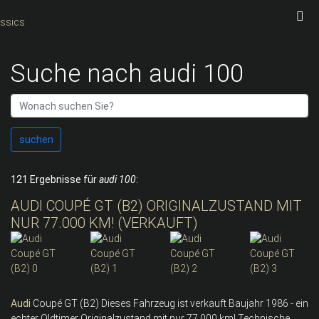
Suche nach audi 100
suchen
121 Ergebnisse für
audi 100
:
AUDI COUPÉ GT (B2) ORIGINALZUSTAND MIT
NUR 77.000 KM! (VERKAUFT)
Audi
Coupé GT (B2) Dieses Fahrzeug ist verkauft Baujahr 1986 - ein
echter Oldtimer Originalzustand mit nur 77.000 km! Technische