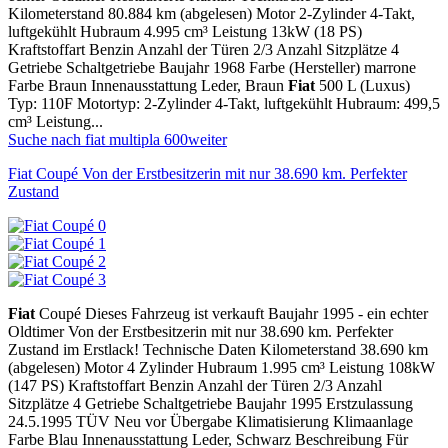
Kilometerstand 80.884 km (abgelesen) Motor 2-Zylinder 4-Takt,
luftgekühlt Hubraum 4.995 cm³ Leistung 13kW (18 PS)
Kraftstoffart Benzin Anzahl der Türen 2/3 Anzahl Sitzplätze 4
Getriebe Schaltgetriebe Baujahr 1968 Farbe (Hersteller) marrone
Farbe Braun Innenausstattung Leder, Braun
Fiat
500 L (Luxus)
Typ: 110F Motortyp: 2-Zylinder 4-Takt, luftgekühlt Hubraum: 499,5
cm³ Leistung...
Suche nach fiat multipla 600
weiter
Fiat Coupé Von der Erstbesitzerin mit nur 38.690 km. Perfekter
Zustand
Fiat
Coupé Dieses Fahrzeug ist verkauft Baujahr 1995 - ein echter
Oldtimer Von der Erstbesitzerin mit nur 38.690 km. Perfekter
Zustand im Erstlack! Technische Daten Kilometerstand 38.690 km
(abgelesen) Motor 4 Zylinder Hubraum 1.995 cm³ Leistung 108kW
(147 PS) Kraftstoffart Benzin Anzahl der Türen 2/3 Anzahl
Sitzplätze 4 Getriebe Schaltgetriebe Baujahr 1995 Erstzulassung
24.5.1995 TÜV Neu vor Übergabe Klimatisierung Klimaanlage
Farbe Blau Innenausstattung Leder, Schwarz Beschreibung Für