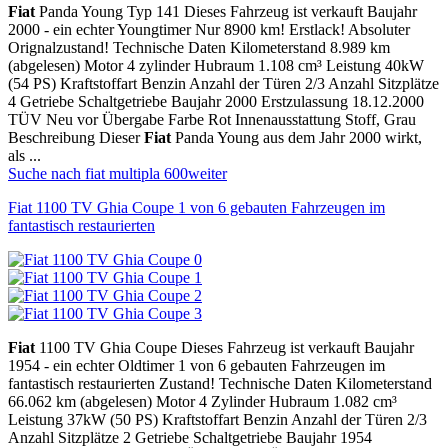
Fiat
Panda Young Typ 141 Dieses Fahrzeug ist verkauft Baujahr
2000 - ein echter Youngtimer Nur 8900 km! Erstlack! Absoluter
Orignalzustand! Technische Daten Kilometerstand 8.989 km
(abgelesen) Motor 4 zylinder Hubraum 1.108 cm³ Leistung 40kW
(54 PS) Kraftstoffart Benzin Anzahl der Türen 2/3 Anzahl Sitzplätze
4 Getriebe Schaltgetriebe Baujahr 2000 Erstzulassung 18.12.2000
TÜV Neu vor Übergabe Farbe Rot Innenausstattung Stoff, Grau
Beschreibung Dieser
Fiat
Panda Young aus dem Jahr 2000 wirkt,
als ...
Suche nach fiat multipla 600
weiter
Fiat 1100 TV Ghia Coupe 1 von 6 gebauten Fahrzeugen im
fantastisch restaurierten
Fiat
1100 TV Ghia Coupe Dieses Fahrzeug ist verkauft Baujahr
1954 - ein echter Oldtimer 1 von 6 gebauten Fahrzeugen im
fantastisch restaurierten Zustand! Technische Daten Kilometerstand
66.062 km (abgelesen) Motor 4 Zylinder Hubraum 1.082 cm³
Leistung 37kW (50 PS) Kraftstoffart Benzin Anzahl der Türen 2/3
Anzahl Sitzplätze 2 Getriebe Schaltgetriebe Baujahr 1954