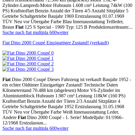
Zylinder-Lampredi-Motor Hubraum 1.608 cm³ Leistung 74kW (100
PS) Kraftstoffart Benzin Anzahl der Türen 4/5 Anzahl Sitzplätze 5
Getriebe Schaltgetriebe Baujahr 1969 Erstzulassung 01.07.1969
TÜV Neu vor Übergabe Farbe Blau Innenausstattung Teilleder,
Braun
Fiat
125 S Special - 1969 Typ: 125 B Produktionszeitraum:...
Suche nach fiat multipla 600
weiter
Fiat Dino 2000 Coupé Einzigartiger Zustand! (verkauft)
Fiat
Dino 2000 Coupé Dieses Fahrzeug ist verkauft Baujahr 1952 -
ein echter Oldtimer Einzigartiger Zustand! Technische Daten
Kilometerstand 70.488 km (abgelesen) Motor V6-Zylinder im
Aluminiumblock Hubraum 1.987 cm³ Leistung 118kW (160 PS)
Kraftstoffart Benzin Anzahl der Türen 2/3 Anzahl Sitzplätze 4
Getriebe Schaltgetriebe Baujahr 1952 Erstzulassung 31.05.1968
TÜV Neu vor Übergabe Farbe Weiß Innenausstattung Leder,
Andere
Fiat
Dino 2000 Coupé - 1. Serie! Modelljahr: 01/1966–
12/1968 Erstzulassun...
Suche nach fiat multipla 600
weiter