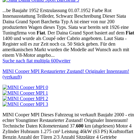
...be Baujahr 1952 Erstzulassung 01.07.1952 Farbe Rot
Innenausstattung Teilleder, Schwarz Beschreibung Dieser Siata
Daina Grand Sport Barchetta Typ A ist einer von nur 200
produzierten Wagen dieses Typs. Siata war bereits seit 1926 eine
Tuningfirma von
Fiat
. Der Daina Grand Sport basiert auf dem
Fiat
1400 und wurde als Coupé oder Cabrio angeboten. Laut Siata -
Register soll es zur Zeit noch ca. 50 Stück geben. Für den
amerikanischen Markt wurden die Modelle auf Wunsch auch mit
einem V8-Motor angebo...
Suche nach fiat multipla 600
weiter
MINI Cooper MPI Restaurierter Zustand! Originaler Innenraum!
(verkauft)
MINI Cooper MPI Dieses Fahrzeug ist verkauft Baujahr 2000 - ein
echter Youngtimer Restaurierter Zustand! Originaler Innenraum!
Technische Daten Kilometerstand 37.
600
km (abgelesen) Motor 4
Zylinder Hubraum 1.275 cm³ Leistung 46kW (63 PS) Kraftstoffart
Benzin Anzahl der Türen 2/3 Anzahl Sitzplätze 4 Getriebe