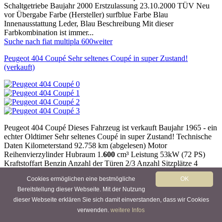
Schaltgetriebe Baujahr 2000 Erstzulassung 23.10.2000 TÜV Neu
vor Übergabe Farbe (Hersteller) surfblue Farbe Blau
Innenausstattung Leder, Blau Beschreibung Mit dieser
Farbkombination ist immer...
Suche nach fiat multipla 600
weiter
Peugeot 404 Coupé Sehr seltenes Coupé in super Zustand!
(verkauft)
Peugeot 404 Coupé Dieses Fahrzeug ist verkauft Baujahr 1965 - ein
echter Oldtimer Sehr seltenes Coupé in super Zustand! Technische
Daten Kilometerstand 92.758 km (abgelesen) Motor
Reihenvierzylinder Hubraum 1.
600
cm³ Leistung 53kW (72 PS)
Kraftstoffart Benzin Anzahl der Türen 2/3 Anzahl Sitzplätze 4
Getriebe Schaltgetriebe Baujahr 1965 Erstzulassung 01.04.1965
Cookies ermöglichen eine bestmögliche
OK
TÜV Neu vor Übergabe Farbe Beige Innenausstattung Leder,
Schwarz Beschreibung Was gibt es besseres als die Kombination
Bereitstellung dieser Webseite. Mit der Nutzung
von italienischem ...
dieser Webseite erklären Sie sich damit einverstanden, dass wir Cookies
Suche nach fiat multipla 600
weiter
verwenden.
weitere Infos