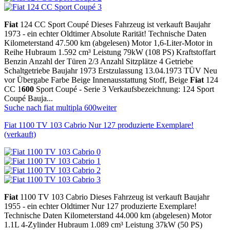
Fiat
124 CC Sport Coupé Dieses Fahrzeug ist verkauft Baujahr
1973 - ein echter Oldtimer Absolute Rarität! Technische Daten
Kilometerstand 47.500 km (abgelesen) Motor 1,6-Liter-Motor in
Reihe Hubraum 1.592 cm³ Leistung 79kW (108 PS) Kraftstoffart
Benzin Anzahl der Türen 2/3 Anzahl Sitzplätze 4 Getriebe
Schaltgetriebe Baujahr 1973 Erstzulassung 13.04.1973 TÜV Neu
vor Übergabe Farbe Beige Innenausstattung Stoff, Beige
Fiat
124
CC 1
600
Sport Coupé - Serie 3 Verkaufsbezeichnung: 124 Sport
Coupé Bauja...
Suche nach fiat multipla 600
weiter
Fiat 1100 TV 103 Cabrio Nur 127 produzierte Exemplare!
(verkauft)
Fiat
1100 TV 103 Cabrio Dieses Fahrzeug ist verkauft Baujahr
1955 - ein echter Oldtimer Nur 127 produzierte Exemplare!
Technische Daten Kilometerstand 44.000 km (abgelesen) Motor
1.1L 4-Zylinder Hubraum 1.089 cm³ Leistung 37kW (50 PS)