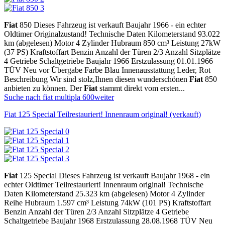
Fiat
850 Dieses Fahrzeug ist verkauft Baujahr 1966 - ein echter
Oldtimer Originalzustand! Technische Daten Kilometerstand 93.022
km (abgelesen) Motor 4 Zylinder Hubraum 850 cm³ Leistung 27kW
(37 PS) Kraftstoffart Benzin Anzahl der Türen 2/3 Anzahl Sitzplätze
4 Getriebe Schaltgetriebe Baujahr 1966 Erstzulassung 01.01.1966
TÜV Neu vor Übergabe Farbe Blau Innenausstattung Leder, Rot
Beschreibung Wir sind stolz,Ihnen diesen wunderschönen
Fiat
850
anbieten zu können. Der
Fiat
stammt direkt vom ersten...
Suche nach fiat multipla 600
weiter
Fiat 125 Special Teilrestauriert! Innenraum original! (verkauft)
Fiat
125 Special Dieses Fahrzeug ist verkauft Baujahr 1968 - ein
echter Oldtimer Teilrestauriert! Innenraum original! Technische
Daten Kilometerstand 25.323 km (abgelesen) Motor 4 Zylinder
Reihe Hubraum 1.597 cm³ Leistung 74kW (101 PS) Kraftstoffart
Benzin Anzahl der Türen 2/3 Anzahl Sitzplätze 4 Getriebe
Schaltgetriebe Baujahr 1968 Erstzulassung 28.08.1968 TÜV Neu