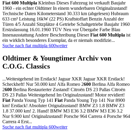
Fiat
600
Multipla
Kleinbus Dieses Fahrzeug ist verkauft Baujahr
1960 - ein echter Oldtimer In einem wunderbaren Originalzustand!
Technische Daten Kilometerstand 30.333 km (abgelesen) Hubraum
633 cm³ Leistung 16kW (22 PS) Kraftstoffart Benzin Anzahl der
Türen 4/5 Anzahl Sitzplätze 4 Getriebe Schaltgetriebe Baujahr 1960
Erstzulassung 16.01.1960 TÜV Neu vor Übergabe Farbe Blau
Innenausstattung Andere Beschreibung Dieser
Fiat
600
Multipla
ist
ein wirklich besonderes Exemplar, da er niemals modifizie...
Suche nach fiat multipla 600
weiter
Oldtimer & Youngtimer Archiv von
C.O.G. Classics
...Weitestgehend im Erstlack! Jaguar XKR Jaguar XKR Erstlack!
Scheckheft! Nur 50.000 km! Alfa Romeo 2
600
Berlina Alfa Romeo
2
600
Berlina Restaurierter Zustand! Citroën DS 23 Pallas Citroën
DS 23 Pallas Weitestgehend Im Originalzustand! Motor revidiert!
Fiat
Panda Young Typ 141
Fiat
Panda Young Typ 141 Nur 8900
km! Erstlack! Absoluter Orignalzustand! BMW Z3 1.8 BMW Z3
1.8 37.000 km! 2. Hand! BMW M3 E36 3.2 BMW M3 E36 3.2
Nur 9.900 km! Originalzustand! Porsche 964 Carrera 4 Porsche 964
Carrera 4 Erst...
Suche nach fiat multipla 600
weiter