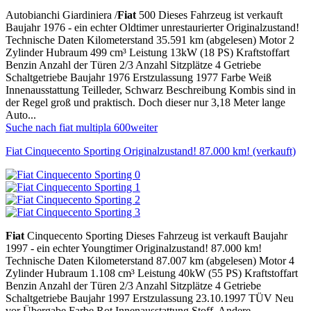
Autobianchi Giardiniera /
Fiat
500 Dieses Fahrzeug ist verkauft
Baujahr 1976 - ein echter Oldtimer unrestaurierter Originalzustand!
Technische Daten Kilometerstand 35.591 km (abgelesen) Motor 2
Zylinder Hubraum 499 cm³ Leistung 13kW (18 PS) Kraftstoffart
Benzin Anzahl der Türen 2/3 Anzahl Sitzplätze 4 Getriebe
Schaltgetriebe Baujahr 1976 Erstzulassung 1977 Farbe Weiß
Innenausstattung Teilleder, Schwarz Beschreibung Kombis sind in
der Regel groß und praktisch. Doch dieser nur 3,18 Meter lange
Auto...
Suche nach fiat multipla 600
weiter
Fiat Cinquecento Sporting Originalzustand! 87.000 km! (verkauft)
Fiat
Cinquecento Sporting Dieses Fahrzeug ist verkauft Baujahr
1997 - ein echter Youngtimer Originalzustand! 87.000 km!
Technische Daten Kilometerstand 87.007 km (abgelesen) Motor 4
Zylinder Hubraum 1.108 cm³ Leistung 40kW (55 PS) Kraftstoffart
Benzin Anzahl der Türen 2/3 Anzahl Sitzplätze 4 Getriebe
Schaltgetriebe Baujahr 1997 Erstzulassung 23.10.1997 TÜV Neu
vor Übergabe Farbe Rot Innenausstattung Stoff, Andere