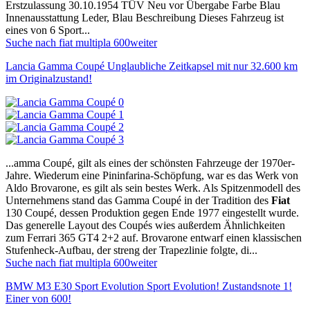
Erstzulassung 30.10.1954 TÜV Neu vor Übergabe Farbe Blau
Innenausstattung Leder, Blau Beschreibung Dieses Fahrzeug ist
eines von 6 Sport...
Suche nach fiat multipla 600
weiter
Lancia Gamma Coupé Unglaubliche Zeitkapsel mit nur 32.600 km
im Originalzustand!
...amma Coupé, gilt als eines der schönsten Fahrzeuge der 1970er-
Jahre. Wiederum eine Pininfarina-Schöpfung, war es das Werk von
Aldo Brovarone, es gilt als sein bestes Werk. Als Spitzenmodell des
Unternehmens stand das Gamma Coupé in der Tradition des
Fiat
130 Coupé, dessen Produktion gegen Ende 1977 eingestellt wurde.
Das generelle Layout des Coupés wies außerdem Ähnlichkeiten
zum Ferrari 365 GT4 2+2 auf. Brovarone entwarf einen klassischen
Stufenheck-Aufbau, der streng der Trapezlinie folgte, di...
Suche nach fiat multipla 600
weiter
BMW M3 E30 Sport Evolution Sport Evolution! Zustandsnote 1!
Einer von 600!