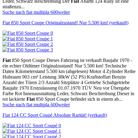
Leder, Schwarz Beschreibung Der
Fiat
Abarth 124 Rally ist eine
straßenzu...
Suche nach fiat multipla 600
weiter
Fiat 850 Sport Coupe Originalzustand! Nur 5.500 km! (verkauft)
Fiat
850 Sport Coupe Dieses Fahrzeug ist verkauft Baujahr 1970 -
ein echter Oldtimer Originalzustand! Nur 5.500 km! Technische
Daten Kilometerstand 5.500 km (abgelesen) Motor 4 Zylinder Reihe
Hubraum 903 cm³ Leistung 38kW (52 PS) Kraftstoffart Benzin
Anzahl der Türen 2/3 Anzahl Sitzplätze 4 Getriebe Schaltgetriebe
Baujahr 1970 Erstzulassung 01.07.1970 TÜV Neu vor Übergabe
Farbe Rot Innenausstattung Leder, Schwarz Beschreibung Dieser in
rot lackierte
Fiat
850 Sport Coupe befindet sich in einem ab...
Suche nach fiat multipla 600
weiter
Fiat 124 CC Sport Coupé Absolute Rarität! (verkauft)