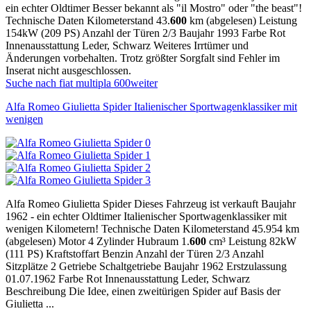
ein echter Oldtimer Besser bekannt als "il Mostro" oder "the beast"!
Technische Daten Kilometerstand 43.
600
km (abgelesen) Leistung
154kW (209 PS) Anzahl der Türen 2/3 Baujahr 1993 Farbe Rot
Innenausstattung Leder, Schwarz Weiteres Irrtümer und
Änderungen vorbehalten. Trotz größter Sorgfalt sind Fehler im
Inserat nicht ausgeschlossen.
Suche nach fiat multipla 600
weiter
Alfa Romeo Giulietta Spider Italienischer Sportwagenklassiker mit
wenigen
Alfa Romeo Giulietta Spider Dieses Fahrzeug ist verkauft Baujahr
1962 - ein echter Oldtimer Italienischer Sportwagenklassiker mit
wenigen Kilometern! Technische Daten Kilometerstand 45.954 km
(abgelesen) Motor 4 Zylinder Hubraum 1.
600
cm³ Leistung 82kW
(111 PS) Kraftstoffart Benzin Anzahl der Türen 2/3 Anzahl
Sitzplätze 2 Getriebe Schaltgetriebe Baujahr 1962 Erstzulassung
01.07.1962 Farbe Rot Innenausstattung Leder, Schwarz
Beschreibung Die Idee, einen zweitürigen Spider auf Basis der
Giulietta ...