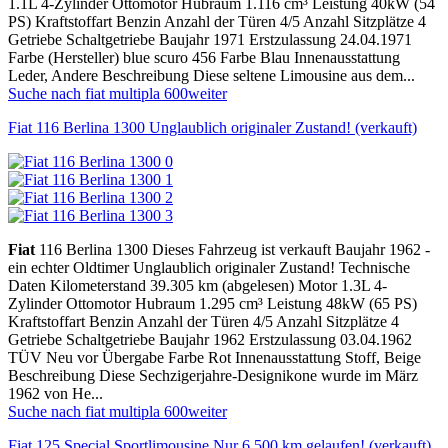
1.1L 4-Zylinder Ottomotor Hubraum 1.116 cm³ Leistung 40kW (54
PS) Kraftstoffart Benzin Anzahl der Türen 4/5 Anzahl Sitzplätze 4
Getriebe Schaltgetriebe Baujahr 1971 Erstzulassung 24.04.1971
Farbe (Hersteller) blue scuro 456 Farbe Blau Innenausstattung
Leder, Andere Beschreibung Diese seltene Limousine aus dem...
Suche nach fiat multipla 600
weiter
Fiat 116 Berlina 1300 Unglaublich originaler Zustand! (verkauft)
Fiat
116 Berlina 1300 Dieses Fahrzeug ist verkauft Baujahr 1962 -
ein echter Oldtimer Unglaublich originaler Zustand! Technische
Daten Kilometerstand 39.305 km (abgelesen) Motor 1.3L 4-
Zylinder Ottomotor Hubraum 1.295 cm³ Leistung 48kW (65 PS)
Kraftstoffart Benzin Anzahl der Türen 4/5 Anzahl Sitzplätze 4
Getriebe Schaltgetriebe Baujahr 1962 Erstzulassung 03.04.1962
TÜV Neu vor Übergabe Farbe Rot Innenausstattung Stoff, Beige
Beschreibung Diese Sechzigerjahre-Designikone wurde im März
1962 von He...
Suche nach fiat multipla 600
weiter
Fiat 125 Special Sportlimousine Nur 6.500 km gelaufen! (verkauft)