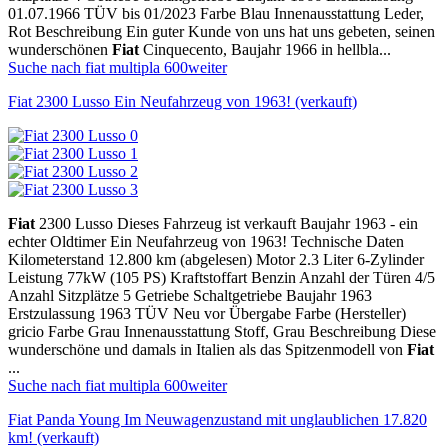
01.07.1966 TÜV bis 01/2023 Farbe Blau Innenausstattung Leder,
Rot Beschreibung Ein guter Kunde von uns hat uns gebeten, seinen
wunderschönen
Fiat
Cinquecento, Baujahr 1966 in hellbla...
Suche nach fiat multipla 600
weiter
Fiat 2300 Lusso Ein Neufahrzeug von 1963! (verkauft)
Fiat
2300 Lusso Dieses Fahrzeug ist verkauft Baujahr 1963 - ein
echter Oldtimer Ein Neufahrzeug von 1963! Technische Daten
Kilometerstand 12.800 km (abgelesen) Motor 2.3 Liter 6-Zylinder
Leistung 77kW (105 PS) Kraftstoffart Benzin Anzahl der Türen 4/5
Anzahl Sitzplätze 5 Getriebe Schaltgetriebe Baujahr 1963
Erstzulassung 1963 TÜV Neu vor Übergabe Farbe (Hersteller)
gricio Farbe Grau Innenausstattung Stoff, Grau Beschreibung Diese
wunderschöne und damals in Italien als das Spitzenmodell von
Fiat
...
Suche nach fiat multipla 600
weiter
Fiat Panda Young Im Neuwagenzustand mit unglaublichen 17.820
km! (verkauft)